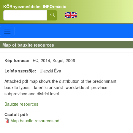
Ugrás a tartalomra
KÖRnyezetvédelmi INFOrmáció
Search
Map of bauxite resources
Kép forrása
EC, 2014, Kogel, 2006
Leírás szerzője
Ujaczki Éva
Attached pdf map shows the distribution of the predominant
bauxite types – lateritic or karst- worldwide at–province,
subprovince and district level.
Bauxite resources
Csatolt pdf
Map bauxite resources.pdf