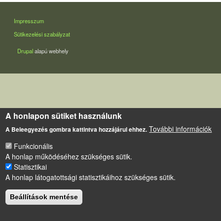
LÁBLÉC
Impresszum
Sütikezelési szabályzat
Drupal
alapú webhely
A honlapon sütiket használunk
További információk
A Beleegyezés gombra kattintva hozzájárul ehhez.
Funkcionális
A honlap működéséhez szükséges sütik.
Statisztikai
A honlap látogatottsági statisztikáihoz szükséges sütik.
Beállítások mentése