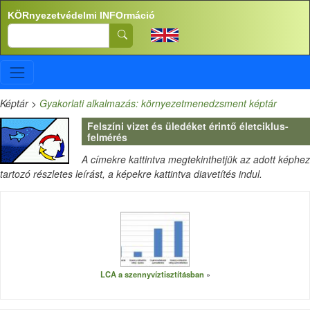
Ugrás a tartalomra
KÖRnyezetvédelmi INFOrmáció
Search
Képtár
>
Gyakorlati alkalmazás: környezetmenedzsment képtár
Felszíni vizet és üledéket érintő életciklus-
felmérés
A címekre kattintva megtekinthetjük az adott képhez
tartozó részletes leírást, a képekre kattintva diavetítés indul.
LCA a szennyvíztisztításban