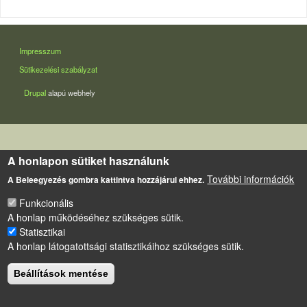
LÁBLÉC
Impresszum
Sütikezelési szabályzat
Drupal
alapú webhely
A honlapon sütiket használunk
További információk
A Beleegyezés gombra kattintva hozzájárul ehhez.
Funkcionális
A honlap működéséhez szükséges sütik.
Statisztikai
A honlap látogatottsági statisztikáihoz szükséges sütik.
Beállítások mentése