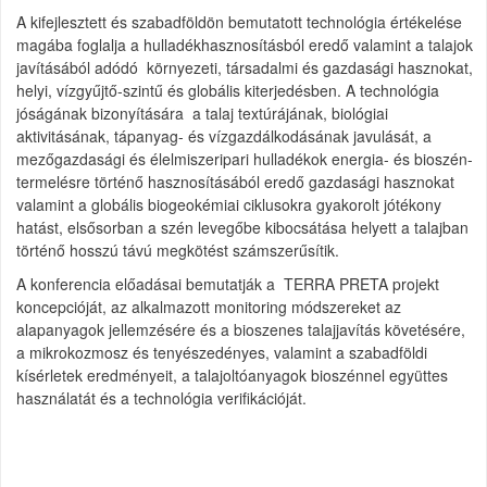
A kifejlesztett és szabadföldön bemutatott technológia értékelése
magába foglalja a hulladékhasznosításból eredő valamint a talajok
javításából adódó környezeti, társadalmi és gazdasági hasznokat,
helyi, vízgyűjtő-szintű és globális kiterjedésben. A technológia
jóságának bizonyítására a talaj textúrájának, biológiai
aktivitásának, tápanyag- és vízgazdálkodásának javulását, a
mezőgazdasági és élelmiszeripari hulladékok energia- és bioszén-
termelésre történő hasznosításából eredő gazdasági hasznokat
valamint a globális biogeokémiai ciklusokra gyakorolt jótékony
hatást, elsősorban a szén levegőbe kibocsátása helyett a talajban
történő hosszú távú megkötést számszerűsítik.
A konferencia előadásai bemutatják a TERRA PRETA projekt
koncepcióját, az alkalmazott monitoring módszereket az
alapanyagok jellemzésére és a bioszenes talajjavítás követésére,
a mikrokozmosz és tenyészedényes, valamint a szabadföldi
kísérletek eredményeit, a talajoltóanyagok bioszénnel együttes
használatát és a technológia verifikációját.