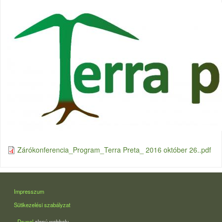
Zárókonferencia_Program_Terra Preta_ 2016 október 26..pdf
LÁBLÉC
Impresszum
Sütikezelési szabályzat
Drupal
alapú webhely