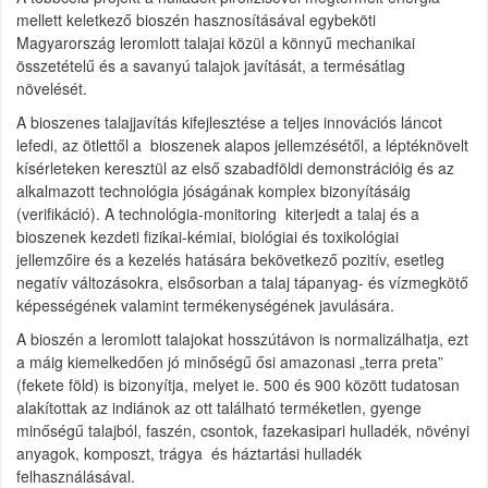
mellett keletkező bioszén hasznosításával egybeköti
Magyarország leromlott talajai közül a könnyű mechanikai
összetételű és a savanyú talajok javítását, a termésátlag
növelését.
A bioszenes talajjavítás kifejlesztése a teljes innovációs láncot
lefedi, az ötlettől a bioszenek alapos jellemzésétől, a léptéknövelt
kísérleteken keresztül az első szabadföldi demonstrációig és az
alkalmazott technológia jóságának komplex bizonyításáig
(verifikáció). A technológia-monitoring kiterjedt a talaj és a
bioszenek kezdeti fizikai-kémiai, biológiai és toxikológiai
jellemzőire és a kezelés hatására bekövetkező pozitív, esetleg
negatív változásokra, elsősorban a talaj tápanyag- és vízmegkötő
képességének valamint termékenységének javulására.
A bioszén a leromlott talajokat hosszútávon is normalizálhatja, ezt
a máig kiemelkedően jó minőségű ősi amazonasi „terra preta”
(fekete föld) is bizonyítja, melyet ie. 500 és 900 között tudatosan
alakítottak az indiánok az ott található terméketlen, gyenge
minőségű talajból, faszén, csontok, fazekasipari hulladék, növényi
anyagok, komposzt, trágya és háztartási hulladék
felhasználásával.