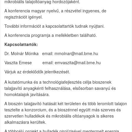
mikrobiális talajoltóanyag hordozójaként.
A konferencia magyar nyelvű, a részvétel ingyenes, de
regisztrációt igényel.
További információt a kapcsolattartók tudnak nyújtani.
A konferencia programja a mellékletben található.
Kapcsolattartók:
Dr. Molnár Mónika email: mmolnar@mail.bme.hu
Vaszita Emese email: emvaszita@mail.bme.hu
Várjuk az érdeklődők jelentkezését.
A kutatómunka és a technológiafejlesztés célja bioszenek
talajjavító anyagkénti felhasználása, elsősorban savanyú és
homoktalajok javítására.
A bioszén talajjavító hatását két területen és több leromlott talajon
tesztelte a konzorcium, és a bioszénnel együtt más szerves és
szervetlen hulladékok és mikrobiális oltóanyagok is sikeres
alkalmazásra kerültek.
A többcélú projekt a hulladék pirolízisével megtermelt energia