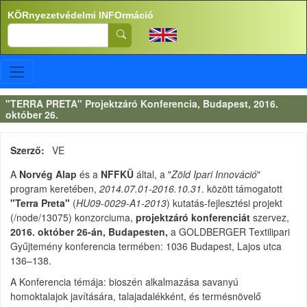
Ugrás a tartalomra
KÖRnyezetvédelmi INFOrmáció
Search
"TERRA PRETA" Projektzáró Konferencia, Budapest, 2016.
október 26.
Szerző
VE
A
Norvég Alap
és a
NFFKÜ
által, a "
Zöld Ipari Innováció
"
program keretében,
2014.07.01-2016.10.31
. között támogatott
"Terra Preta"
(
HU09-0029-A1-2013
) kutatás-fejlesztési projekt
(/node/13075) konzorciuma,
projektzáró konferenciát
szervez,
2016. október 26-án, Budapesten,
a GOLDBERGER Textilipari
Gyűjtemény konferencia termében: 1036 Budapest, Lajos utca
136–138.
A Konferencia témája: bioszén alkalmazása savanyú
homoktalajok javítására, talajadalékként, és termésnövelő