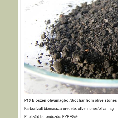
P13 Bioszén olivamagból/Biochar from olive stones
Karbonizált biomassza eredete: olive stones/olivamag
Pirolizáló berendezés: PYREG®