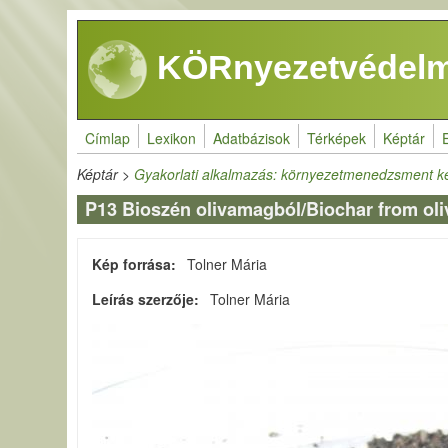
Ugrás a tartalomra
KÖRnyezetvédelm
Címlap
Lexikon
Adatbázisok
Térképek
Képtár
Képtár
>
Gyakorlati alkalmazás: környezetmenedzsment k
P13 Bioszén olivamagból/Biochar from oli
Kép forrása
Tolner Mária
Leírás szerzője
Tolner Mária