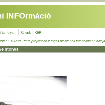
i INFOrmáció
E-tanfolyam
Rólunk
KÉR
éptár
>
A Terra Preta projektben vizsgált bioszenek fotodokumentációj
ve stones