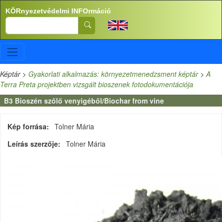
Ugrás a tartalomra
KÖRnyezetvédelmi INFOrmáció
Search
Képtár
>
Gyakorlati alkalmazás: környezetmenedzsment képtár
>
A
Terra Preta projektben vizsgált bioszenek fotodokumentációja
B3 Bioszén szőlő venyigéből/Biochar from vine
Kép forrása
Tolner Mária
Leírás szerzője
Tolner Mária