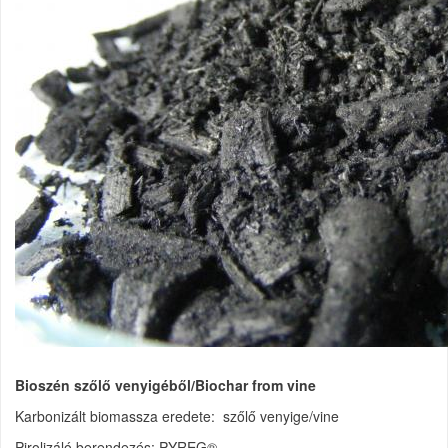
Bioszén szőlő venyigéből/Biochar from vine
Karbonizált biomassza eredete: szőlő venyige/vine
Pirolizáló berendezés: PYREG®