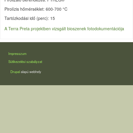
Pirolízis hőmérséklet: 600-700 °C
Tartózkodási idő (perc): 15
A Terra Preta projektben vizsgált bioszenek fotodokumentációja
LÁBLÉC
Impresszum
Sütikezelési szabályzat
Drupal
alapú webhely