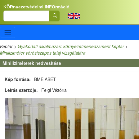
Ugrás a tartalomra
KÖRnyezetvédelmi INFOrmáció
Search
Képtár
>
Gyakorlati alkalmazás: környezetmenedzsment képtár
>
Miniliziméter vörösiszapos talaj vizsgálatára
Miniliziméterek nedvesítése
Kép forrása
BME ABÉT
Leírás szerzője
Feigl Viktória