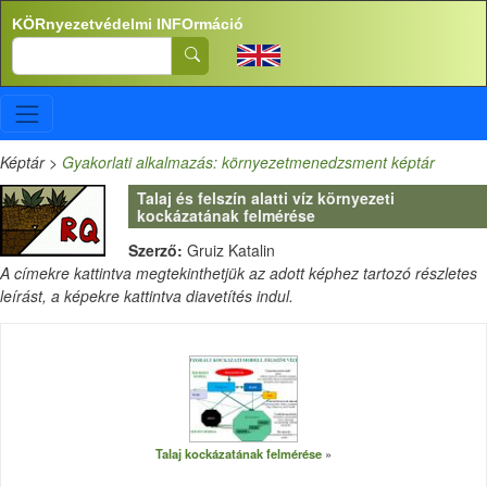
Ugrás a tartalomra
KÖRnyezetvédelmi INFOrmáció
Search
Képtár
>
Gyakorlati alkalmazás: környezetmenedzsment képtár
Talaj és felszín alatti víz környezeti
kockázatának felmérése
Szerző:
Gruiz Katalin
A címekre kattintva megtekinthetjük az adott képhez tartozó részletes
leírást, a képekre kattintva diavetítés indul.
Talaj kockázatának felmérése