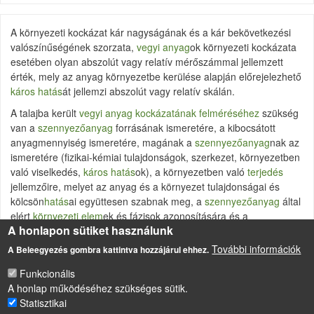
A környezeti kockázat kár nagyságának és a kár bekövetkezési
valószínűségének szorzata,
vegyi anyag
ok környezeti kockázata
esetében olyan abszolút vagy relatív mérőszámmal jellemzett
érték, mely az anyag környezetbe kerülése alapján előrejelezhető
káros hatás
át jellemzi abszolút vagy relatív skálán.
A talajba került
vegyi anyag kockázatának felméréséhez
szükség
van a
szennyezőanyag
forrásának ismeretére, a kibocsátott
anyagmennyiség ismeretére, magának a
szennyezőanyag
nak az
ismeretére (fizikai-kémiai tulajdonságok, szerkezet, környezetben
való viselkedés,
káros hatás
ok), a környezetben való
terjedés
jellemzőire, melyet az anyag és a környezet tulajdonságai és
kölcsön
hatás
ai együttesen szabnak meg, a
szennyezőanyag
által
elért
környezeti elem
ek és fázisok azonosítására és a
A honlapon sütiket használunk
területhasználat
ból adódó
receptor
ok ismeretére.
További információk
A Beleegyezés gombra kattintva hozzájárul ehhez.
Mindezt az
integrált kockázati modell
segítségével modellezhetjük.
Funkcionális
A honlap működéséhez szükséges sütik.
Statisztikai
LÁBLÉC
Impresszum