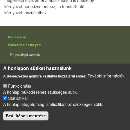
megértése elvezethet a hosszútávon is hatékony
környezetmenedzsmenthez, a fenntartható
környezethasználathoz.
LÁBLÉC
Impresszum
Sütikezelési szabályzat
Drupal
alapú webhely
A honlapon sütiket használunk
További információk
A Beleegyezés gombra kattintva hozzájárul ehhez.
Funkcionális
A honlap működéséhez szükséges sütik.
Statisztikai
A honlap látogatottsági statisztikáihoz szükséges sütik.
Beállítások mentése