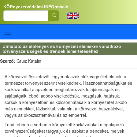
Ugrás a tartalomra
KÖRnyezetvédelmi INFOrmáció
Search
Útmutató az élőlények és környezeti elemekre vonatkozó
törvényszerűségek és trendek ismertetéséhez
Szerző:
Gruiz Katalin
A környezet összetevői, legyenek azok élők vagy élettelenek, a
természet törvényei szerint viselkednek. Hasznosíthatóságukat és
kockázataikat alapvetően meghatározzák tulajdonságaik és
sajátságaik, ebből adódó viselkedésük, mozgásuk, hatásuk,
sorsuk a környezetben és kölcsönhatásaik a környezetet alkotó
más elemekkel, fázisokkal, valamint a környezet használóival,
vagyis az ökoszisztémával és az emberrel.
Tehát ebben a sorban a környezeti kockázatokat megalapozó
törvényszerűségeket tárgyaljuk és azokat a trendeket, melyek