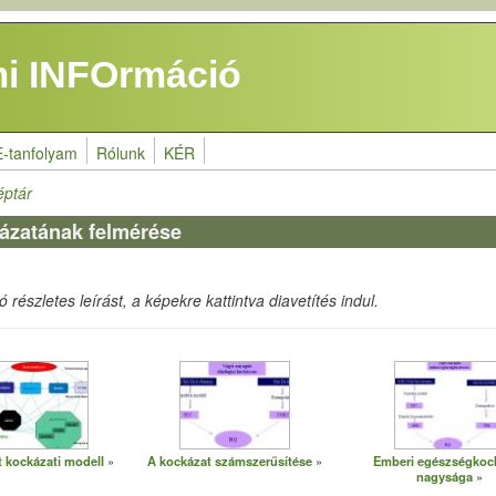
i INFOrmáció
E-tanfolyam
Rólunk
KÉR
éptár
kázatának felmérése
részletes leírást, a képekre kattintva diavetítés indul.
t kockázati modell
A kockázat számszerűsítése
Emberi egészségkoc
nagysága