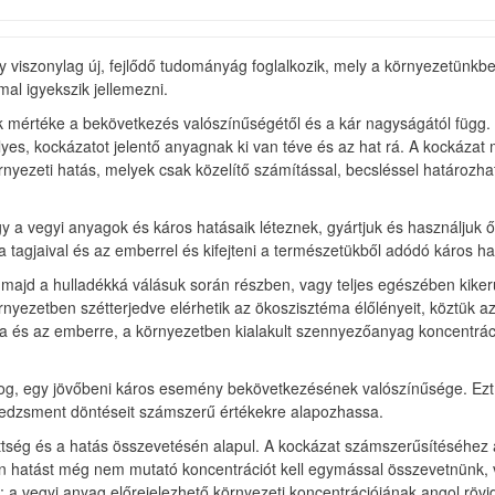
y viszonylag új, fejlődő tudományág foglalkozik, mely a környezetünkb
l igyekszik jellemezni.
k mértéke a bekövetkezés valószínűségétől és a kár nagyságától függ.
yes, kockázatot jelentő anyagnak ki van téve és az hat rá. A kockáza
környezeti hatás, melyek csak közelítő számítással, becsléssel határ
y a vegyi anyagok és káros hatásaik léteznek, gyártjuk és használjuk 
 tagjaival és az emberrel és kifejteni a természetükből adódó káros ha
 majd a hulladékká válásuk során részben, vagy teljes egészében kiker
nyezetben szétterjedve elérhetik az ökoszisztéma élőlényeit, köztük az
ra és az emberre, a környezetben kialakult szennyezőanyag koncentrác
log, egy jövőbeni káros esemény bekövetkezésének valószínűsége. Ezt a
enedzsment döntéseit számszerű értékekre alapozhassa.
ttség és a hatás összevetésén alapul. A kockázat számszerűsítéséhez 
tóan hatást még nem mutató koncentrációt kell egymással összevetnün
; a vegyi anyag előrejelezhető környezeti koncentrációjának angol röv