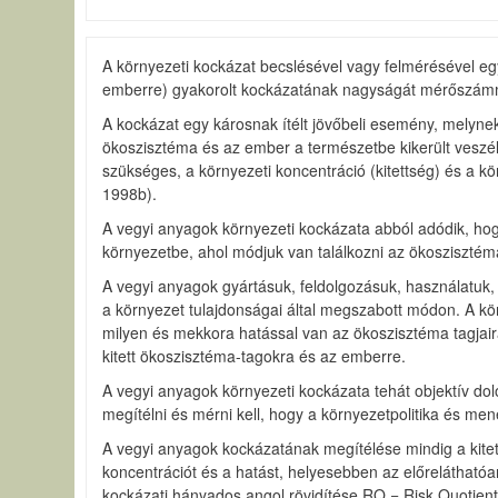
A környezeti kockázat becslésével vagy felmérésével eg
emberre) gyakorolt kockázatának nagyságát mérőszámma
A kockázat egy károsnak ítélt jövőbeli esemény, melyne
ökoszisztéma és az ember a természetbe kikerült veszél
szükséges, a környezeti koncentráció (kitettség) és a 
1998b).
A vegyi anyagok környezeti kockázata abból adódik, hog
környezetbe, ahol módjuk van találkozni az ökoszisztéma
A vegyi anyagok gyártásuk, feldolgozásuk, használatuk,
a környezet tulajdonságai által megszabott módon. A kör
milyen és mekkora hatással van az ökoszisztéma tagjai
kitett ökoszisztéma-tagokra és az emberre.
A vegyi anyagok környezeti kockázata tehát objektív do
megítélni és mérni kell, hogy a környezetpolitika és m
A vegyi anyagok kockázatának megítélése mindig a kite
koncentrációt és a hatást, helyesebben az előrelátha
kockázati hányados angol rövidítése RQ = Risk Quotient