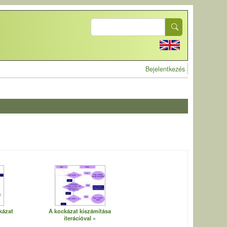
Search
User account 
Bejelentkezés
kázat
A kockázat kiszámítása
iterációval