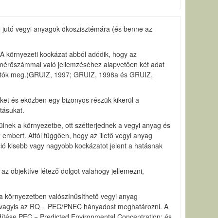
e jutó vegyi anyagok ökoszisztémára (és benne az
 A környezeti kockázat abból adódik, hogy az
t mérőszámmal való jellemzéséhez alapvetően két adat
ozhatók meg.(GRUIZ, 1997; GRUIZ, 1998a és GRUIZ,
őket és eközben egy bizonyos részük kikerül a
tásukat.
ülnek a környezetbe, ott szétterjednek a vegyi anyag és
 embert. Attól függően, hogy az illető vegyi anyag
ió kisebb vagy nagyobb kockázatot jelent a hatásnak
z objektíve létező dolgot valahogy jellemezni,
a környezetben valószínűsíthető vegyi anyag
k, vagyis az RQ = PEC/PNEC hányadost meghatározni. A
idítése PEC = Predicted Environmental Concentration; és