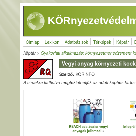
Ugrás a tartalomra
KÖRnyezetvédelm
Címlap
Lexikon
Adatbázisok
Térképek
Képtár
Képtár
>
Gyakorlati alkalmazás: környezetmenedzsment k
Vegyi anyag környezeti koc
Szerző:
KÖRINFO
A címekre kattintva megtekinthetjük az adott képhez tartozó 
REACH adatbázis: vegyi
Integrál
anyagok jellemzői