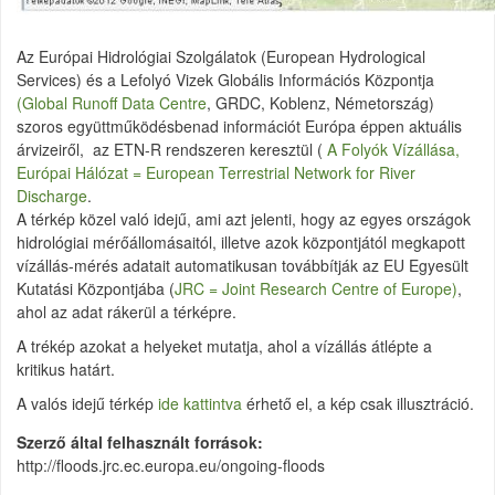
Az Európai Hidrológiai Szolgálatok (European Hydrological
Services) és a Lefolyó Vizek Globális Információs Központja
(Global Runoff Data Centre
, GRDC, Koblenz, Németország)
szoros együttműködésbenad információt Európa éppen aktuális
árvizeiről, az ETN-R rendszeren keresztül (
A Folyók Vízállása,
Európai Hálózat
= European Terrestrial Network for River
Discharge
.
A térkép közel való idejű, ami azt jelenti, hogy az egyes országok
hidrológiai mérőállomásaitól, illetve azok központjától megkapott
vízállás-mérés adatait automatikusan továbbítják az EU Egyesült
Kutatási Központjába (
JRC = Joint Research Centre of Europe)
,
ahol az adat rákerül a térképre.
A trékép azokat a helyeket mutatja, ahol a vízállás átlépte a
kritikus határt.
A valós idejű térkép
ide kattintva
érhető el, a kép csak illusztráció.
Szerző által felhasznált források
http://floods.jrc.ec.europa.eu/ongoing-floods