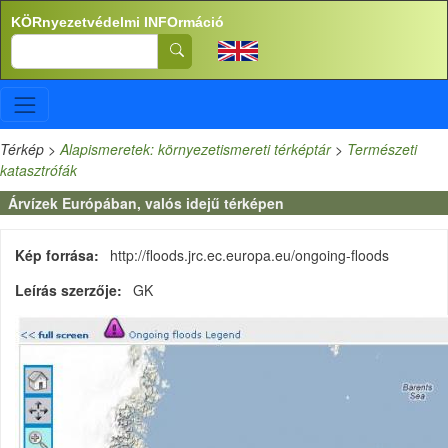
Ugrás a tartalomra
KÖRnyezetvédelmi INFOrmáció
Search
Térkép
>
Alapismeretek: környezetismereti térképtár
>
Természeti
katasztrófák
Árvízek Európában, valós idejű térképen
Kép forrása
http://floods.jrc.ec.europa.eu/ongoing-floods
Leírás szerzője
GK