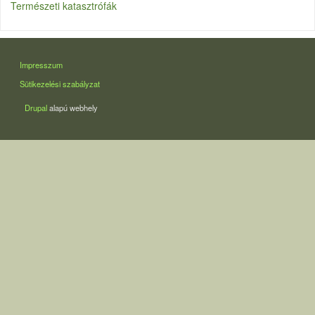
Természeti katasztrófák
LÁBLÉC
Impresszum
Sütikezelési szabályzat
Drupal
alapú webhely