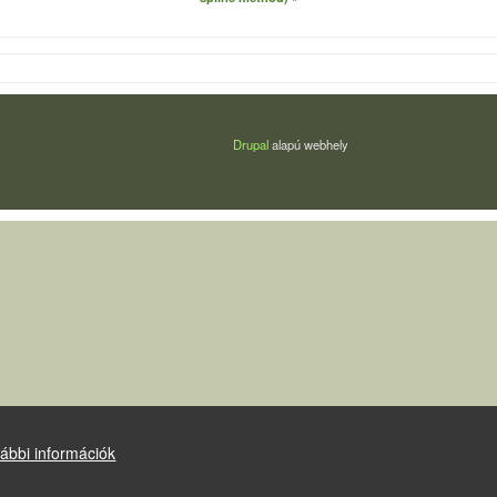
Drupal
alapú webhely
ábbi információk