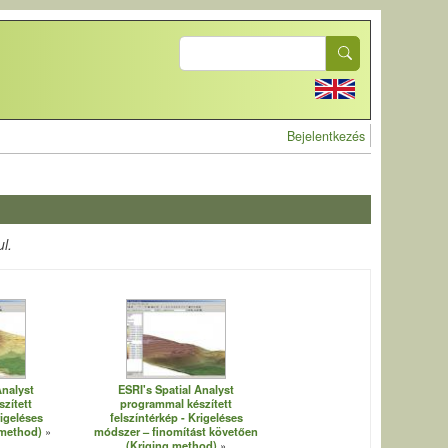
Search
User account 
Bejelentkezés
l.
Analyst
ESRI's Spatial Analyst
zített
programmal készített
rigeléses
felszíntérkép - Krigeléses
 method)
módszer – finomítást követően
(Kriging method)