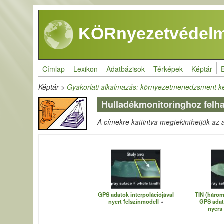
Ugrás a tartalomra
KÖRnyezetvédelm
Címlap
Lexikon
Adatbázisok
Térképek
Képtár
Képtár
>
Gyakorlati alkalmazás: környezetmenedzsment k
Hulladékmonitoringhoz felh
A címekre kattintva megtekinthetjük az ad
GPS adatok interpolációjával
TIN (három
nyert felszínmodell
GPS adat
nyers