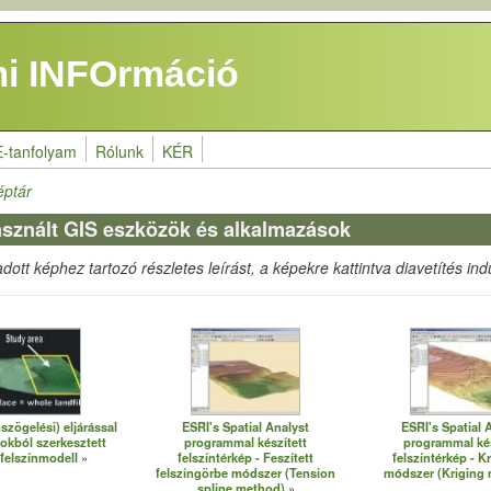
i INFOrmáció
E-tanfolyam
Rólunk
KÉR
éptár
asznált GIS eszközök és alkalmazások
ott képhez tartozó részletes leírást, a képekre kattintva diavetítés indu
szögelési) eljárással
ESRI's Spatial Analyst
ESRI's Spatial 
okból szerkesztett
programmal készített
programmal kés
 felszínmodell
felszíntérkép - Feszített
felszíntérkép - K
felszíngörbe módszer (Tension
módszer (Kriging
spline method)