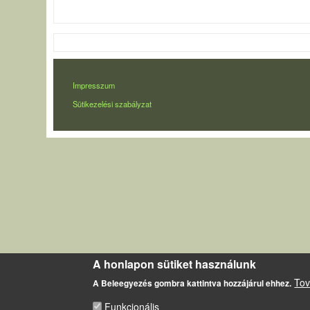
LÁBLÉC
Impresszum
Sütikezelési szabályzat
A honlapon sütiket használunk
Tov
A Beleegyezés gombra kattintva hozzájárul ehhez.
Funkcionális