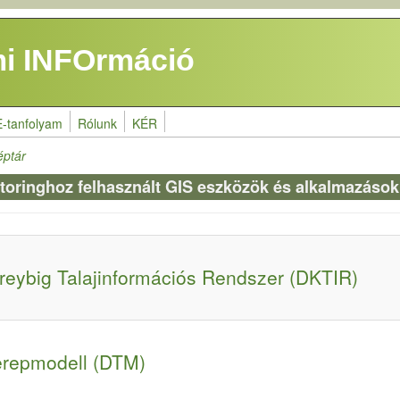
i INFOrmáció
E-tanfolyam
Rólunk
KÉR
éptár
onitoringhoz felhasznált GIS eszközök és alkalmazások
 Kreybig Talajinformációs Rendszer (DKTIR)
terepmodell (DTM)