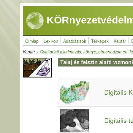
Ugrás a tartalomra
KÖRnyezetvédelm
Címlap
Lexikon
Adatbázisok
Térképek
Képtár
Képtár
>
Gyakorlati alkalmazás: környezetmenedzsment k
Talaj és felszín alatti vízm
Digitális
Digitális 