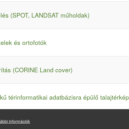
elés (SPOT, LANDSAT műholdak)
telek és ortofotók
rítás (CORINE Land cover)
kű térinformatikai adatbázisra épülő talajtérk
ábbi információk