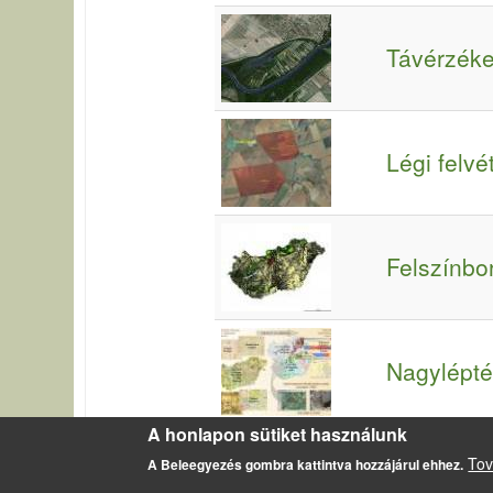
Távérzék
Légi felvé
Felszínbo
Nagylépté
A honlapon sütiket használunk
Tov
A Beleegyezés gombra kattintva hozzájárul ehhez.