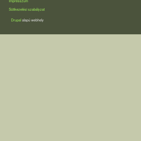
Impresszum
Sütikezelési szabályzat
Drupal
alapú webhely