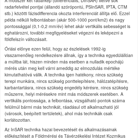
A módszer két radarkép (differenciális, DInSAR) illetve sok
radarfelvétel pontjai (állandó szórópontú, PSInSAR, IPTA, CTM
stb.) közötti fázisdifferencia okozta interferenciát állítja elő. Ezzel
példa nélküli felbontásban (akár 500-1000 pont/km2) és nagy
pontossággal (0,1-0,2 mm/év) lehet akár vertikális sebességet is
eghatározni, további megfigyeléseket végezni és leképezni a
földfelszín változásait.
Óriási előnye ezen felül, hogy az észlelések 1992-ig
visszamenőleg rendelkezésre állnak, így a technika egyedülállóan
a múltba lát, hiszen minden más esetben a nulladik epochájú
mérés után meg kell várni ameddig az elmozdulás mértéke
kimutathatóvá válik. A technika igen hatékony, nincs szükség
terepi munkára, nincs szükség ponttelepítésre, hálózatépítésre,
karbantartásra, nincs szükség engedély kérésre, nincs szükség
műszerre, helyi mérésekre mint más módszerek esetében. A
vertikális pontossága, a felbontása, vizsgálható pontok száma
felülmúl bármi más technikát, ráadásul ott alkalmazható jól
(városok, beépített tertületek), ahol más technikák csak
korlátozottan.
Az InSAR technika hazai bevezetését és alkalmazásainak
előkészítését a Földmérési és Távérzékelési Intézet Kozmikus