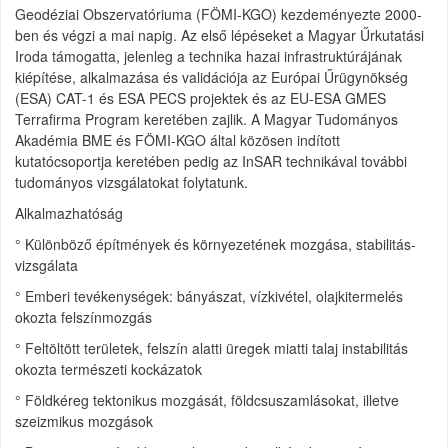
Geodéziai Obszervatóriuma (FÖMI-KGO) kezdeményezte 2000-
ben és végzi a mai napig. Az első lépéseket a Magyar Űrkutatási
Iroda támogatta, jelenleg a technika hazai infrastruktúrájának
kiépítése, alkalmazása és validációja az Európai Űrügynökség
(ESA) CAT-1 és ESA PECS projektek és az EU-ESA GMES
Terrafirma Program keretében zajlik. A Magyar Tudományos
Akadémia BME és FÖMI-KGO által közösen indított
kutatócsoportja keretében pedig az InSAR technikával további
tudományos vizsgálatokat folytatunk.
Alkalmazhatóság
° Különböző építmények és környezetének mozgása, stabilitás-
vizsgálata
° Emberi tevékenységek: bányászat, vízkivétel, olajkitermelés
okozta felszínmozgás
° Feltöltött területek, felszín alatti üregek miatti talaj instabilitás
okozta természeti kockázatok
° Földkéreg tektonikus mozgását, földcsuszamlásokat, illetve
szeizmikus mozgások