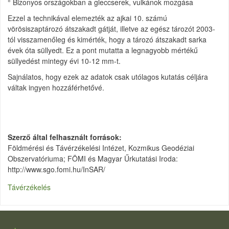
° Bizonyos országokban a gleccserek, vulkánok mozgása
Ezzel a technikával elemezték az ajkai 10. számú
vörösiszaptározó átszakadt gátját, illetve az egész tározót 2003-
tól visszamenőleg és kimérték, hogy a tározó átszakadt sarka
évek óta süllyedt. Ez a pont mutatta a legnagyobb mértékű
süllyedést mintegy évi 10-12 mm-t.
Sajnálatos, hogy ezek az adatok csak utólagos kutatás céljára
váltak ingyen hozzáférhetővé.
Szerző által felhasznált források
Földmérési és Távérzékelési Intézet, Kozmikus Geodéziai
Obszervatóriuma; FÖMI és Magyar Űrkutatási Iroda:
http://www.sgo.fomi.hu/InSAR/
Távérzékelés
LÁBLÉC