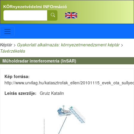
Ugrás a tartalomra
KÖRnyezetvédelmi INFOrmáció
Search
Képtár
>
Gyakorlati alkalmazás: környezetmenedzsment képtár
>
Távérzékelés
Műholdradar interferometria (InSAR)
Kép forrása
http://www.urvilag.hu/katasztrofak_ellen/20101115_evek_ota_sullye
Leírás szerzője
Gruiz Katalin