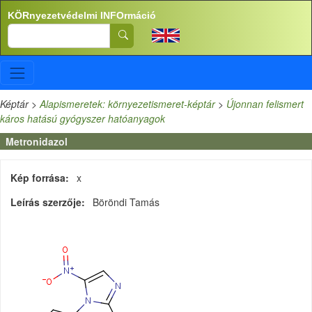
Ugrás a tartalomra
KÖRnyezetvédelmi INFOrmáció
Search
Képtár
>
Alapismeretek: környezetismeret-képtár
>
Újonnan felismert
káros hatású gyógyszer hatóanyagok
Metronidazol
Kép forrása
x
Leírás szerzője
Böröndi Tamás