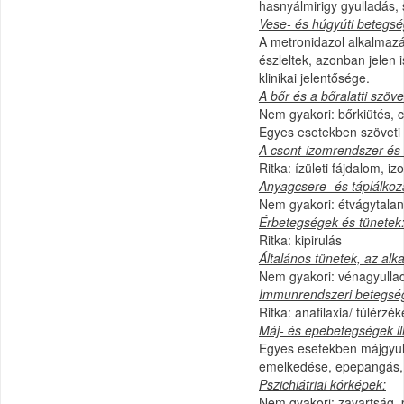
hasnyálmirigy gyulladás,
Vese- és húgyúti betegsé
A metronidazol alkalmazá
észleltek, azonban jelen 
klinikai jelentősége.
A bőr és a bőralatti szöve
Nem gyakori: bőrkiütés, c
Egyes esetekben szöveti d
A csont-izomrendszer és 
Ritka: ízületi fájdalom, i
Anyagcsere- és táplálkoz
Nem gyakori: étvágytala
Érbetegségek és tünetek
Ritka: kipirulás
Általános tünetek, az alk
Nem gyakori: vénagyullad
Immunrendszeri betegség
Ritka: anafilaxia/ túlérzé
Máj- és epebetegségek ill
Egyes esetekben májgyul
emelkedése, epepangás, 
Pszichiátriai kórképek:
Nem gyakori: zavartság, p