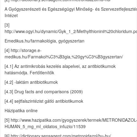
A Gyógyszerészeti és Egészségügyi Minőség- és Szervezetfejleszté
Intézet
[3]
http://www.ogyi.hu/dynamic/Gyk_1_2/Methylthioninii%20chloridum.p
Emedikus.hu/farmakológia, gyógyszertan
[4] http://storage.e-
medikus.hu/Farmakol%C3%B3gia,%20gy%C3%B3gyszertan/
[4.1] Az antimikrobás kezelés alapelvei, az antibiotikumok
hatásmódja. Fertőtlenítők
[4.2] -laktám antibiotikumok
[4.3] Drug facts and comparisons (2009)
[4.4] sejtfalszintézist gátló antibiotikumok
Házipatika online
[5] http://www.hazipatika.com/gyogyszerek/termek/METRONIDAZOL
HUMAN_5_mg_ml_oldatos_infuzio/11539
[6] http://dictionary.sensagent.com/metronidazol/hu-hu/