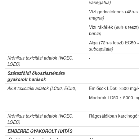
variegatus)
Vízi gerinctelenek (48h-s
magna)
Vízi rákfélék (96h-s teszt
bahia)
Alga (72h-s teszt) EC50 =
subcapitata)
Krónikus toxicitási adatok (
NOEC,
-
LOEC)
Szárazföldi ökoszisztémára
gyakorolt hatások
Akut toxicitási adatok (
LC50, EC50)
Emlősök LD50 >500 mg/
Madarak LD50 > 5000 mg
Krónikus toxicitási adatok (
NOEC,
Rágcsálókban karcinogén
LOEC)
EMBERRE GYAKOROLT HATÁS