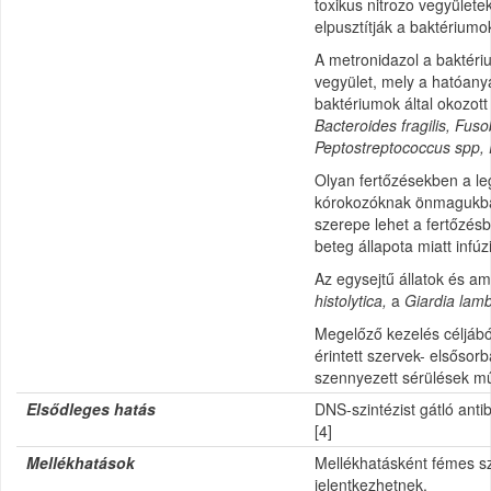
toxikus nitrozo vegyülete
elpusztítják a baktériumo
A metronidazol a baktéri
vegyület, mely a hatóan
baktériumok által okozott
Bacteroides fragilis, Fus
Peptostreptococcus spp, 
Olyan fertőzésekben a l
kórokozóknak önmagukba
szerepe lehet a fertőzésb
beteg állapota miatt infú
Az egysejtű állatok és a
histolytica,
a
Giardia lamb
Megelőző kezelés céljábó
érintett szervek- elsőso
szennyezett sérülések műté
Elsődleges hatás
DNS-szintézist gátló anti
[4]
Mellékhatások
Mellékhatásként fémes szá
jelentkezhetnek.