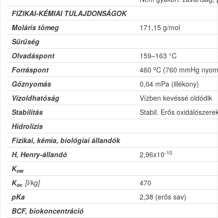
FIZIKAI-KÉMIAI TULAJDONSÁGOK
Moláris tömeg
171,15 g/mol
Sűrűség
Olvadáspont
159–163 °C
o
Forráspont
460
C (760 mmHg nyom
Gőznyomás
0,04 mPa (illékony)
Vízoldhatóság
Vízben kevéssé oldódik
Stabilitás
Stabil. Erős oxidálószerek
Hidrolízis
Fizikai, kémia, biológiai állandók
-10
H, Henry-állandó
2,96x10
K
ow
K
[l/kg]
470
oc
pKa
2,38 (erős sav)
BCF, biokoncentráció