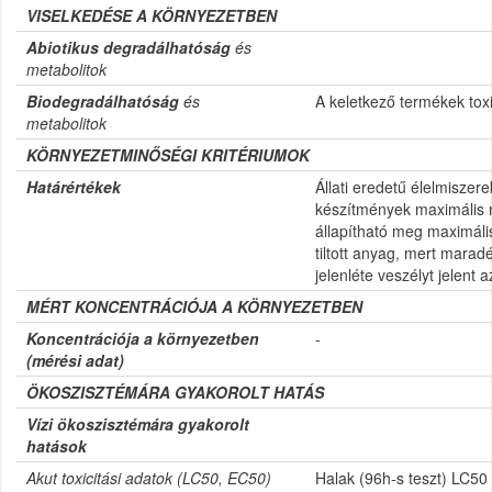
VISELKEDÉSE A KÖRNYEZETBEN
Abiotikus degradálhatóság
és
metabolitok
Biodegradálhatóság
és
A keletkező termékek tox
metabolitok
KÖRNYEZETMINŐSÉGI KRITÉRIUMOK
Határértékek
Állati eredetű élelmiszer
készítmények maximális
állapítható meg maximáli
tiltott anyag, mert mara
jelenléte veszélyt jelent 
MÉRT KONCENTRÁCIÓJA A KÖRNYEZETBEN
Koncentrációja a környezetben
-
(mérési adat)
ÖKOSZISZTÉMÁRA GYAKOROLT HATÁS
Vízi ökoszisztémára gyakorolt
hatások
Akut toxicitási adatok (
LC50, EC50)
Halak (96h-s teszt) LC50