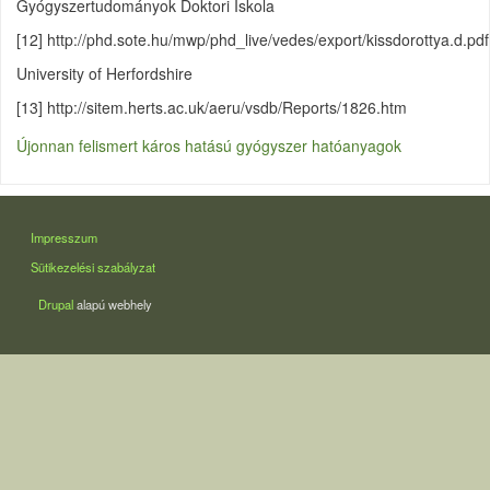
Gyógyszertudományok Doktori Iskola
[12] http://phd.sote.hu/mwp/phd_live/vedes/export/kissdorottya.d.pdf
University of Herfordshire
[13] http://sitem.herts.ac.uk/aeru/vsdb/Reports/1826.htm
Újonnan felismert káros hatású gyógyszer hatóanyagok
LÁBLÉC
Impresszum
Sütikezelési szabályzat
Drupal
alapú webhely