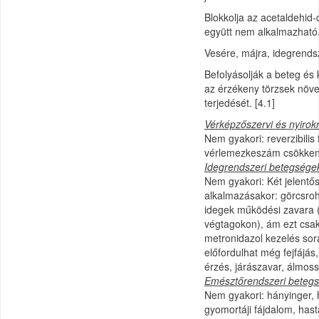
Blokkolja az acetaldehid-
együtt nem alkalmazható.
Vesére, májra, idegrends
Befolyásolják a beteg és 
az érzékeny törzsek növek
terjedését. [4.1]
Vérképzőszervi és nyirok
Nem gyakori: reverzibili
vérlemezkeszám csökke
Idegrendszeri betegségek
Nem gyakori: Két jelentő
alkalmazásakor: görcsroh
idegek működési zavara 
végtagokon), ám ezt csak
metronidazol kezelés sor
előfordulhat még fejfájás,
érzés, járászavar, álmoss
Emésztőrendszeri betegs
Nem gyakori: hányinger,
gyomortáji fájdalom, hast