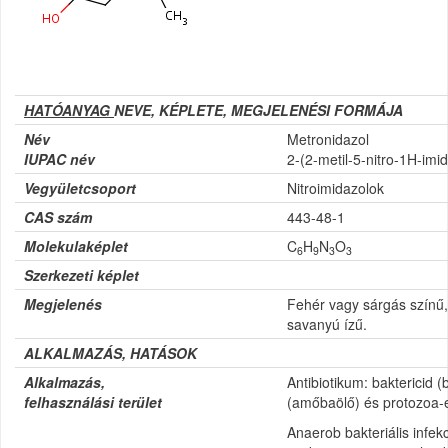
HATÓANYAG
NEVE, KÉPLETE, MEGJELENÉSI FORMÁJA
Név
Metronidazol
IUPAC név
2-(2-metil-5-nitro-1H-imid
Vegyületcsoport
Nitroimidazolok
CAS szám
443-48-1
Molekulaképlet
C
H
N
O
6
9
3
3
Szerkezeti képlet
Megjelenés
Fehér vagy sárgás színű, 
savanyú ízű.
ALKALMAZÁS, HATÁSOK
Alkalmazás,
Antibiotikum: baktericid 
felhasználási terület
(amőbaölő) és protozoa-el
Anaerob bakteriális infekc