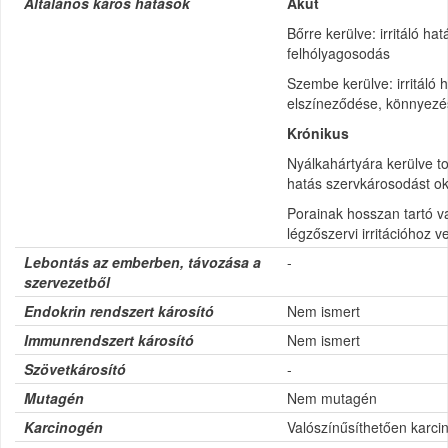
Általános káros hatások
Akut
Bőrre kerülve: irritáló ha
felhólyagosodás
Szembe kerülve: irritáló 
elszíneződése, könnyezés
Krónikus
Nyálkahártyára kerülve to
hatás szervkárosodást ok
Porainak hosszan tartó v
légzőszervi irritációhoz v
Lebontás az emberben, távozása a
-
szervezetből
Endokrin rendszert károsító
Nem ismert
Immunrendszert károsító
Nem ismert
Szövetkárosító
-
Mutagén
Nem mutagén
Karcinogén
Valószínűsíthetően karci