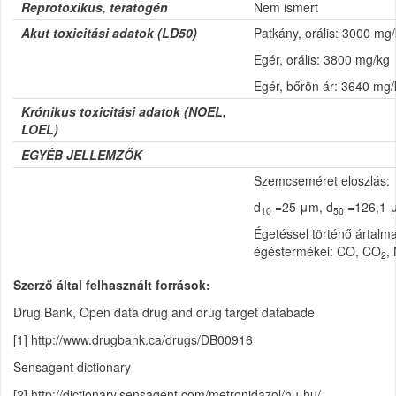
Reprotoxikus, teratogén
Nem ismert
Akut toxicitási adatok (
LD50)
Patkány, orális: 3000 mg/
Egér, orális: 3800 mg/kg
Egér, bőrön ár: 3640 mg/
Krónikus toxicitási adatok (
NOEL,
LOEL)
EGYÉB JELLEMZŐK
Szemcseméret eloszlás:
d
=25 μm, d
=126,1 
10
50
Égetéssel történő ártalma
égéstermékei: CO, CO
,
2
Szerző által felhasznált források
Drug Bank, Open data drug and drug target databade
[1] http://www.drugbank.ca/drugs/DB00916
Sensagent dictionary
[2] http://dictionary.sensagent.com/metronidazol/hu-hu/