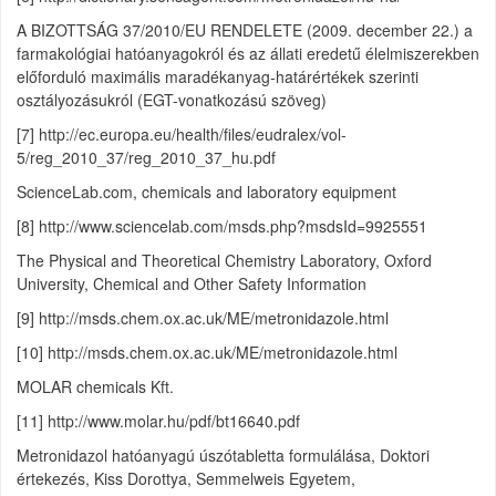
A BIZOTTSÁG 37/2010/EU RENDELETE (2009. december 22.) a
farmakológiai hatóanyagokról és az állati eredetű élelmiszerekben
előforduló maximális maradékanyag-határértékek szerinti
osztályozásukról (EGT-vonatkozású szöveg)
[7] http://ec.europa.eu/health/files/eudralex/vol-
5/reg_2010_37/reg_2010_37_hu.pdf
ScienceLab.com, chemicals and laboratory equipment
[8] http://www.sciencelab.com/msds.php?msdsId=9925551
The Physical and Theoretical Chemistry Laboratory, Oxford
University, Chemical and Other Safety Information
[9] http://msds.chem.ox.ac.uk/ME/metronidazole.html
[10] http://msds.chem.ox.ac.uk/ME/metronidazole.html
MOLAR chemicals Kft.
[11] http://www.molar.hu/pdf/bt16640.pdf
Metronidazol hatóanyagú úszótabletta formulálása, Doktori
értekezés, Kiss Dorottya, Semmelweis Egyetem,