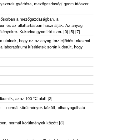
gyszerek gyártása, mezőgazdasági gyom irtószer
lsősorban a mezőgazdaságban, a
n és az állattartásban használják. Az anyag
őlényekre. Kukorica gyomirtó szer. [3] [5] [7]
rra utalnak, hogy ez az anyag torzfejlődést okozhat
a laboratóriumi kísérletek során kiderült, hogy
lbomlik, azaz 100 °C alatt [2]
– normál körülmények között, elhanyagolható
zben, normál körülmények között [3]