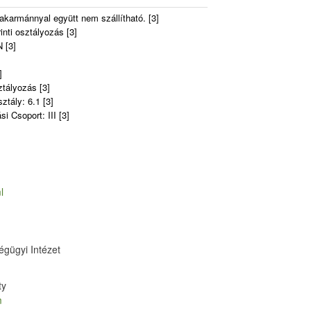
takarmánnyal együtt nem szállítható. [3]
inti osztályozás [3]
 [3]
]
ztályozás [3]
tály: 6.1 [3]
 Csoport: III [3]
l
gügyi Intézet
ty
m