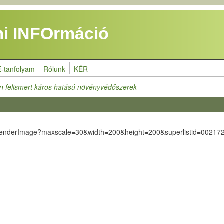
i INFOrmáció
E-tanfolyam
Rólunk
KÉR
n felismert káros hatású növényvédőszerek
s/RenderImage?maxscale=30&width=200&height=200&superlistid=00217