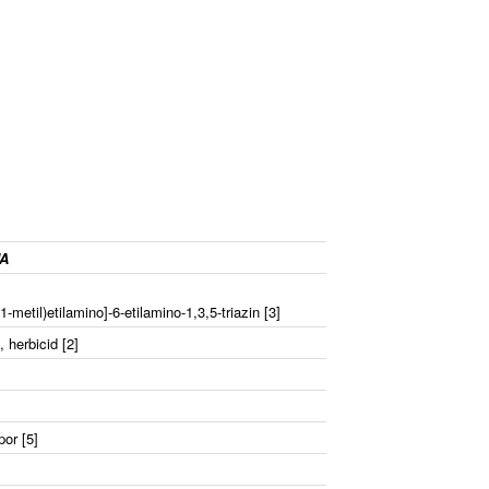
JA
-1-metil)etilamino]-6-etilamino-1,3,5-triazin [3]
, herbicid [2]
por [5]