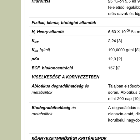
Hidrolízis
25 °C-on 5,5 és 9 
féléletidő legalá
erős savak és lú
Fizikai, kémia, biológiai állandók
-06
H, Henry-állandó
6,60 X 10
Pa 
K
2,24 [8]
ow
K
[g/ml]
190,0000 g/ml [8]
oc
pKa
12,9 [2]
BCF, biokoncentráció
157 [2]
VISELKEDÉSE A KÖRNYEZETBEN
Abiotikus degradálhatóság
és
Talajban elsősorb
metabolitok
során. Abiotikus 
mint 200 nap [10]
Biodegradálhatóság
és
A degradálódás so
metabolitok
cianazin-amid, di
körülbelül nagyob
KÖRNYEZETMINŐSÉGI KRITÉRIUMOK