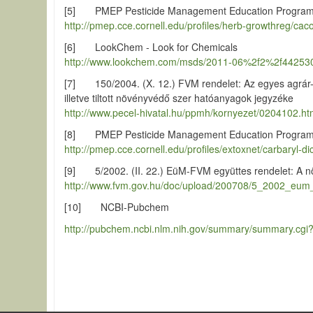
[5] PMEP Pesticide Management Education Progra
http://pmep.cce.cornell.edu/profiles/herb-growthreg/cac
[6] LookChem - Look for Chemicals
http://www.lookchem.com/msds/2011-06%2f2%2f442530
[7] 150/2004. (X. 12.) FVM rendelet: Az egyes agrár-
illetve tiltott növényvédő szer hatóanyagok jegyzéke
http://www.pecel-hivatal.hu/ppmh/kornyezet/0204102.h
[8] PMEP Pesticide Management Education Progra
http://pmep.cce.cornell.edu/profiles/extoxnet/carbaryl-d
[9] 5/2002. (II. 22.) EüM-FVM együttes rendelet: A 
http://www.fvm.gov.hu/doc/upload/200708/5_2002_eum
[10] NCBI-Pubchem
http://pubchem.ncbi.nlm.nih.gov/summary/summary.cg