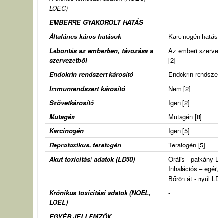
LOEC)
EMBERRE GYAKOROLT HATÁS
Általános káros hatások
Karcinogén hatású
Lebontás az emberben, távozása a
Az emberi szervez
szervezetből
[2]
Endokrin rendszert károsító
Endokrin rendszer
Immunrendszert károsító
Nem [2]
Szövetkárosító
Igen [2]
Mutagén
Mutagén [8]
Karcinogén
Igen [5]
Reprotoxikus, teratogén
Teratogén [5]
Akut toxicitási adatok (
LD50)
Orális - patkány 
Inhalációs – egé
Bőrön át - nyúl L
Krónikus toxicitási adatok (
NOEL,
-
LOEL)
EGYÉB JELLEMZŐK