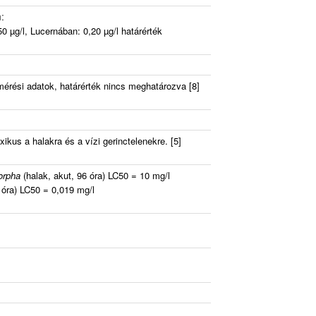
:
0 µg/l, Lucernában: 0,20 µg/l határérték
mérési adatok, határérték nincs meghatározva [8]
ikus a halakra és a vízi gerinctelenekre. [5]
orpha
(halak, akut, 96 óra) LC50 = 10 mg/l
 óra) LC50 = 0,019 mg/l