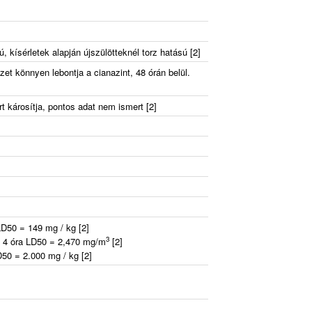
, kísérletek alapján újszülötteknél torz hatású [2]
et könnyen lebontja a cianazint, 48 órán belül.
t károsítja, pontos adat nem ismert [2]
LD50 = 149 mg / kg [2]
3
r, 4 óra LD50 = 2,470 mg/m
[2]
D50 = 2.000 mg / kg [2]