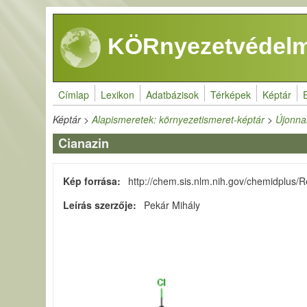
Ugrás a tartalomra
KÖRnyezetvédelm
Címlap
Lexikon
Adatbázisok
Térképek
Képtár
Képtár
>
Alapismeretek: környezetismeret-képtár
>
Újonna
Cianazin
Kép forrása
http://chem.sis.nlm.nih.gov/chemidplu
Leírás szerzője
Pekár Mihály