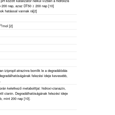
pH között katalizátor nélkül vízben a hidrolizis
bb 200 nap, azaz DT50 ≥ 200 nap [10]
gok hatással vannak rá[2]
3
m
/mol [2]
an izipropil-atrazinra bomlik le a degradálódás
degradálhatóságának felezési ideje kevesebb,
.
rán keletkező metabolitjai: hidroxi-cianazin,
etil cianin. Degradálhatóságának felezési ideje
b, mint 200 nap [10].