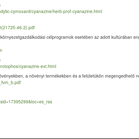
m
odylic-cymoxanil/cyanazine/herb-prof-cyanazine.html
(21725-46-2).pdf
környezetgazdálkodási célprogramok esetében az adott kultúrában en
tm
m
icrotophos/cyanazine-ext.html
növényekben, a növényi termékekben és a felületükön megengedhető 
_fvm_b.pdf
i?sid=17395299&loc=es_rss