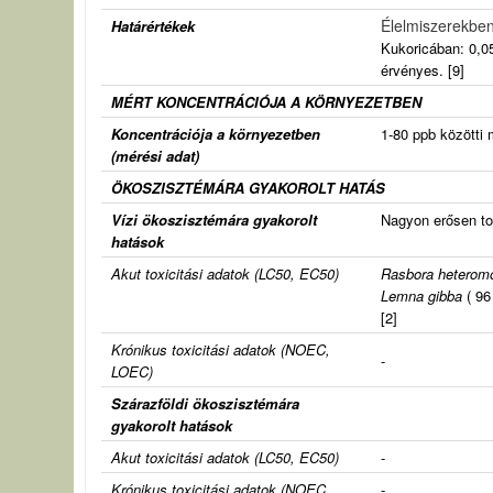
Élelmiszerekben
Határértékek
Kukoricában: 0,05
érvényes. [9]
MÉRT KONCENTRÁCIÓJA A KÖRNYEZETBEN
Koncentrációja a környezetben
1-80 ppb közötti 
(mérési adat)
ÖKOSZISZTÉMÁRA GYAKOROLT HATÁS
Vízi ökoszisztémára gyakorolt
Nagyon erősen tox
hatások
Akut toxicitási adatok (
LC50, EC50)
Rasbora heterom
Lemna gibba
( 96
[2]
Krónikus toxicitási adatok (
NOEC,
-
LOEC)
Szárazföldi ökoszisztémára
gyakorolt hatások
Akut toxicitási adatok (
LC50, EC50)
-
Krónikus toxicitási adatok (
NOEC,
-