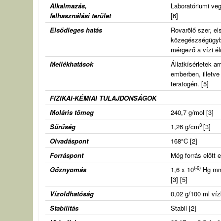
Alkalmazás,
Laboratóriumi ve
felhasználási terület
[6]
Elsődleges hatás
Rovarölő szer, e
közegészségügybe
mérgező a vízi él
Mellékhatások
Állatkísérletek a
emberben, illetve 
teratogén. [5]
FIZIKAI-KÉMIAI TULAJDONSÁGOK
Moláris tömeg
240,7 g/mol [3]
3
Sűrűség
1,26 g/cm
[3]
Olvadáspont
168°C [2]
Forráspont
Még forrás előtt e
(-9)
Gőznyomás
1,6 x 10
Hg mm 
[3] [5]
Vízoldhatóság
0,02 g/100 ml ví
Stabilitás
Stabil [2]