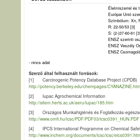
Élelmiszerrel és 
Európai Unió szer
Szimbólum: Xn, N
R: 22-50/53 [3]
S: (2-)37-60-61 [3
ENSZ szerinti os
ENSZ Veszély Osz
ENSZ Csomagolási
- nincs adat
Szerző által felhasznált források
[1] Carcinogenic Potency Database Project (CPDB)
http://potency.berkeley.edu/chempages/CYANAZINE.htm
[2] Iupac Agrochemical Information
http://sitem.herts.ac.uk/aeru/iupac/185.htm
[3] Országos Munkahigiénés és Foglalkozás-egészsé
http://www.omfi.hu/icsc/PDF/PDF03/icsc0391_HUN.PDF
[4] IPCS International Programme on Chemical Safe
http://www.inchem.org/documents/icsc/icsc/eics0391.ht