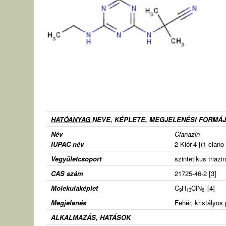
HATÓANYAG
NEVE, KÉPLETE, MEGJELENÉSI FORMÁ
Név
Cianazin
IUPAC név
2-Klór-4-[(1-ciano
Vegyületcsoport
szintetikus triazin
CAS szám
21725-46-2 [3]
Molekulaképlet
C
H
ClN
[4]
9
13
6
Megjelenés
Fehér, kristályos 
ALKALMAZÁS, HATÁSOK