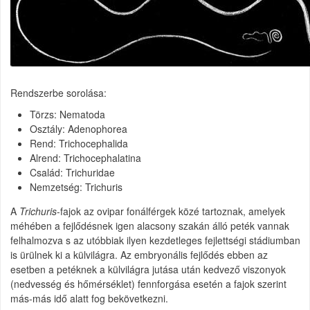
Rendszerbe sorolása:
Törzs: Nematoda
Osztály: Adenophorea
Rend: Trichocephalida
Alrend: Trichocephalatina
Család: Trichuridae
Nemzetség: Trichuris
A
Trichuris
-fajok az ovipar fonálférgek közé tartoznak, amelyek
méhében a fejlődésnek igen alacsony szakán álló peték vannak
felhalmozva s az utóbbiak ilyen kezdetleges fejlettségi stádiumban
is ürülnek ki a külvilágra. Az embryonális fejlődés ebben az
esetben a petéknek a külvilágra jutása után kedvező viszonyok
(nedvesség és hőmérséklet) fennforgása esetén a fajok szerint
más-más idő alatt fog bekövetkezni.