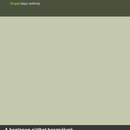
Drupal
alapú webhely
A honlapon sütiket használunk