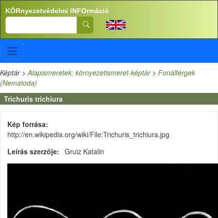
Ugrás a tartalomra
KÖRnyezetvédelmi INFOrmáció
Search
Képtár
>
Alapismeretek: környezetismeret-képtár
>
Fonálférgek
(Nematoda)
Trichuris trichiura
Kép forrása
http://en.wikipedia.org/wiki/File:Trichuris_trichiura.jpg
Leírás szerzője
Gruiz Katalin