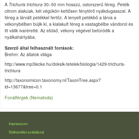
A
Trichuris trichiura
30−50 mm hosszú, ostorszerű féreg. Petéik
citrom alakúak, két végükön kettősen fénytörő nyákdugasszal. A
féreg a lárvált petékkel fertőz. A lenyelt petékbő a lárva a
vékonybélben bújik ki, a kialakult féreg a vastagbélbe vándorol és
itt válik ivaréretté. Az elülső, vékony végével befúródik a
nyálkahártyába.
Szerző által felhasznált források
Brehm: Az állatok világa
http://www.mp3lecke.hu/doksik-tetelek/biologia/1429-trichuris-
trichiura
http://taxonomicon.taxonomy.nl/TaxonTree.aspx?
id=13677&tree=0.1
Fonálférgek (Nematoda)
LÁBLÉC
Impresszum
Sütikezelési szabályzat