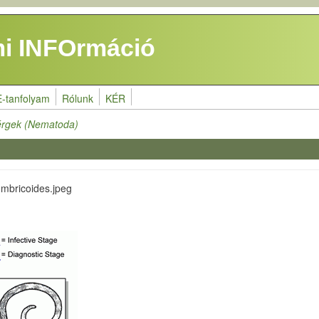
i INFOrmáció
E-tanfolyam
Rólunk
KÉR
érgek (Nematoda)
lumbricoides.jpeg