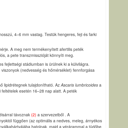
sszú, 4–6 mm vastag. Testük hengeres, feji és farki
hérje. A meg nem termékenyített afertilis peték
ós, a pete transzmisszióját könnyíti meg.
fejlettségi stádiumban is ürülnek ki a külvilágra.
ző viszonyok (nedvesség és hőmérséklet) fennforgása
ő lipidrétegnek tulajdonítható. Az
Ascaris lumbricoides
a
i feltételek esetén 16–28 nap alatt. A peték
élsárral távoznak
(2)
a szervezetből . A
nyoktól függően (az optimális a nedves, meleg, árnyékos
l nyálkahártyájába hatolnak, majd a vérárammal a tüdőbe