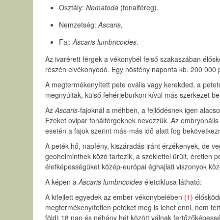
Osztály:
Nematoda
(fonalféreg),
Nemzetség:
Ascaris,
Faj:
Ascaris lumbricoides
.
Az ivarérett férgek a vékonybél felső szakaszában élő
részén elvékonyodó. Egy nőstény naponta kb. 200 000 pe
A megtermékenyített pete ovális vagy kerekded, a petetok
megnyúltak, külső fehérjeburkon kívül más szerkezet ben
Az
Ascaris-
fajoknál a méhben, a fejlődésnek igen alacson
Ezeket ovipar fonálférgeknek nevezzük. Az embryonális
esetén a fajok szerint más-más idő alatt fog bekövetkezn
A peték hő, napfény, kiszáradás iránt érzékenyek, de ve
geohelminthek közé tartozik, a széklettel ürült, éretlen 
életképességüket közép-európai éghajlati viszonyok közö
A képen a
Ascaris lumbricoides
életciklusa látható:
A kifejlett egyedek az ember vékonybelében
(1)
élősködn
megtermékenyítetlen petéket meg is lehet enni, nem fer
föld) 18 nap és néhány hét között válnak fertőzőképess