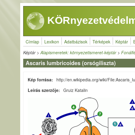
Ugrás a tartalomra
KÖRnyezetvédelm
Címlap
Lexikon
Adatbázisok
Térképek
Képtár
Képtár
>
Alapismeretek: környezetismeret-képtár
>
Fonálf
Ascaris lumbricoides (orsógiliszta)
Kép forrása
http://en.wikipedia.org/wiki/File:Ascaris_
Leírás szerzője
Gruiz Katalin