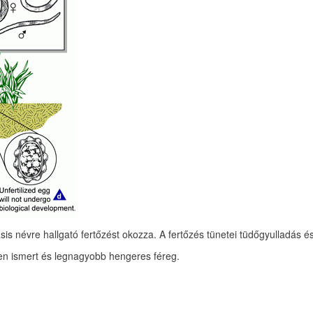
 névre hallgató fertőzést okozza. A fertőzés tünetei tüdőgyulladás és 
ben ismert és legnagyobb hengeres féreg.