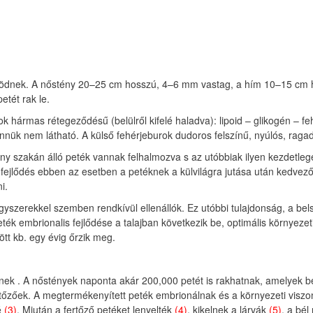
sködnek. A nőstény 20–25 cm hosszú, 4–6 mm vastag, a hím 10–15 cm ho
tét rak le.
 hármas rétegeződésű (belülről kifelé haladva): lipoid – glikogén – fe
nük nem látható. A külső fehérjeburok dudoros felszínű, nyúlós, ragad
y szakán álló peték vannak felhalmozva s az utóbbiak ilyen kezdetleges 
 fejlődés ebben az esetben a petéknek a külvilágra jutása után kedve
i.
gyszerekkel szemben rendkívül ellenállók. Ez utóbbi tulajdonság, a bels
peték embrionalis fejlődése a talajban következik be, optimális környezet
tt kb. egy évig őrzik meg.
ek . A nőstények naponta akár 200,000 petét is rakhatnak, amelyek b
tőzőek. A megtermékenyített peték embrionálnak és a környezeti viszo
é
(3)
. Miután a fertőző petéket lenyelték
(4)
, kikelnek a lárvák
(5)
, a bé