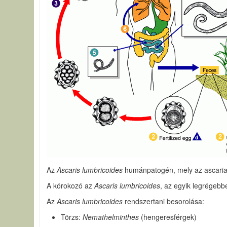
Az
Ascaris lumbricoides
humánpatogén, mely az ascariasis
A kórokozó az
Ascaris lumbricoides
, az egyik legrégeb
Az
Ascaris lumbricoides
rendszertani besorolása:
Törzs:
Nemathelminthes
(hengeresférgek)