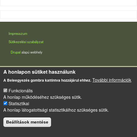
LÁBLÉC
Impresszum
Sütikezelési szabályzat
Drupal
alapú webhely
A honlapon sütiket használunk
További információk
A Beleegyezés gombra kattintva hozzájárul ehhez.
Funkcionális
A honlap működéséhez szükséges sütik.
Statisztikai
A honlap látogatottsági statisztikáihoz szükséges sütik.
Beállítások mentése