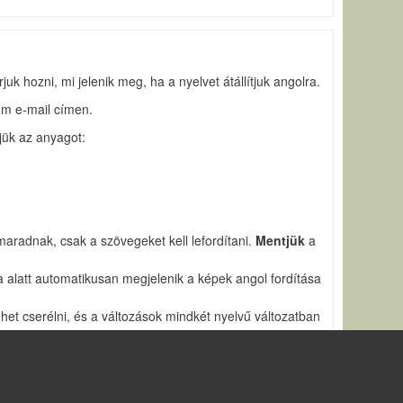
uk hozni, mi jelenik meg, ha a nyelvet átállítjuk angolra.
om e-mail címen.
tjük az anyagot:
maradnak, csak a szövegeket kell lefordítani.
Mentjük
a
a alatt automatikusan megjelenik a képek angol fordítása
het cserélni, és a változások mindkét nyelvű változatban