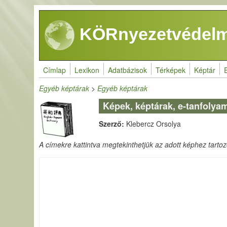
Ugrás a tartalomra
KÖRnyezetvédelm
Címlap
Lexikon
Adatbázisok
Térképek
Képtár
Egyéb képtárak
>
Egyéb képtárak
Képek, képtárak, e-tanfolya
Szerző:
Klebercz Orsolya
A címekre kattintva megtekinthetjük az adott képhez tartozó 