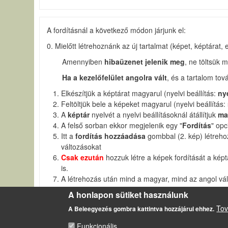
A fordításnál a következő módon járjunk el:
0. Mielőtt létrehoznánk az új tartalmat (képet, képtárat,
Amennyiben
hibaüzenet jelenik meg
, ne töltsük 
Ha a kezelőfelület angolra vált
, és a tartalom tov
Elkészítjük a képtárat magyarul (nyelvi beállítás:
ny
Feltöltjük bele a képeket magyarul (nyelvi beállítás:
A
képtár
nyelvét a nyelvi beállításoknál átállítjuk
ma
A felső sorban ekkor megjelenik egy "
Fordítás
" opc
Itt a
fordítás hozzáadása
gombbal (2. kép) létrehoz
változásokat
Csak ezután
hozzuk létre a képek fordítását a kép
is.
A létrehozás után mind a magyar, mind az angol vál
automatikusan megjelennek.
A honlapon sütiket használunk
Tov
A Beleegyezés gombra kattintva hozzájárul ehhez.
Funkcionális