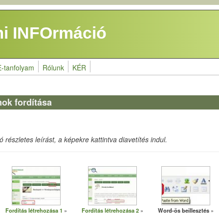
i INFOrmáció
E-tanfolyam
Rólunk
KÉR
mok fordítása
részletes leírást, a képekre kattintva diavetítés indul.
Fordítás létrehozása 1
Fordítás létrehozása 2
Word-ös beillesztés