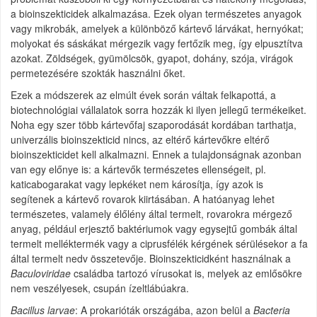
a bioinszekticidek alkalmazása. Ezek olyan természetes anyagok
vagy mikrobák, amelyek a különböző kártevő lárvákat, hernyókat;
molyokat és sáskákat mérgezik vagy fertőzik meg, így elpusztítva
azokat. Zöldségek, gyümölcsök, gyapot, dohány, szója, virágok
permetezésére szokták használni őket.
Ezek a módszerek az elmúlt évek során váltak felkapottá, a
biotechnológiai vállalatok sorra hozzák ki ilyen jellegű termékeiket.
Noha egy szer több kártevőfaj szaporodását kordában tarthatja,
univerzális bioinszekticid nincs, az eltérő kártevőkre eltérő
bioinszekticidet kell alkalmazni. Ennek a tulajdonságnak azonban
van egy előnye is: a kártevők természetes ellenségeit, pl.
katicabogarakat vagy lepkéket nem károsítja, így azok is
segítenek a kártevő rovarok kiirtásában. A hatóanyag lehet
természetes, valamely élőlény által termelt, rovarokra mérgező
anyag, például erjesztő baktériumok vagy egysejtű gombák által
termelt melléktermék vagy a ciprusfélék kérgének sérülésekor a fa
által termelt nedv összetevője. Bioinszekticidként használnak a
Baculoviridae
családba tartozó vírusokat is, melyek az emlősökre
nem veszélyesek, csupán ízeltlábúakra.
Bacillus larvae
: A prokarióták országába, azon belül a
Bacteria