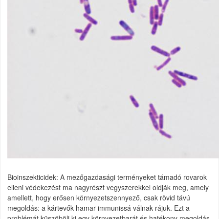
Bioinszekticidek: A mezőgazdasági terményeket támadó rovarok
elleni védekezést ma nagyrészt vegyszerekkel oldják meg, amely
amellett, hogy erősen környezetszennyező, csak rövid távú
megoldás: a kártevők hamar immunissá válnak rájuk. Ezt a
problémát küszöböli ki egy környezetbarát és hatékony megoldás,