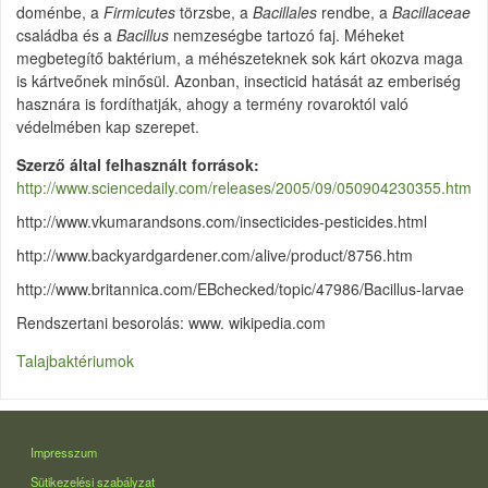
doménbe, a
Firmicutes
törzsbe, a
Bacillales
rendbe, a
Bacillaceae
családba és a
Bacillus
nemzeségbe tartozó faj. Méheket
megbetegítő baktérium, a méhészeteknek sok kárt okozva maga
is kártveőnek minősül. Azonban, insecticid hatását az emberiség
hasznára is fordíthatják, ahogy a termény rovaroktól való
védelmében kap szerepet.
Szerző által felhasznált források
http://www.sciencedaily.com/releases/2005/09/050904230355.htm
http://www.vkumarandsons.com/insecticides-pesticides.html
http://www.backyardgardener.com/alive/product/8756.htm
http://www.britannica.com/EBchecked/topic/47986/Bacillus-larvae
Rendszertani besorolás: www. wikipedia.com
Talajbaktériumok
LÁBLÉC
Impresszum
Sütikezelési szabályzat