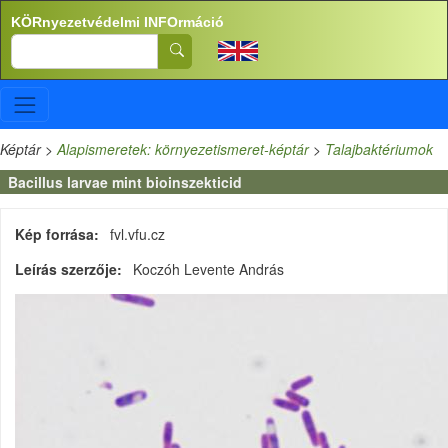
Ugrás a tartalomra
KÖRnyezetvédelmi INFOrmáció
Search
Képtár
>
Alapismeretek: környezetismeret-képtár
>
Talajbaktériumok
Bacillus larvae mint bioinszekticid
Kép forrása
fvl.vfu.cz
Leírás szerzője
Koczóh Levente András