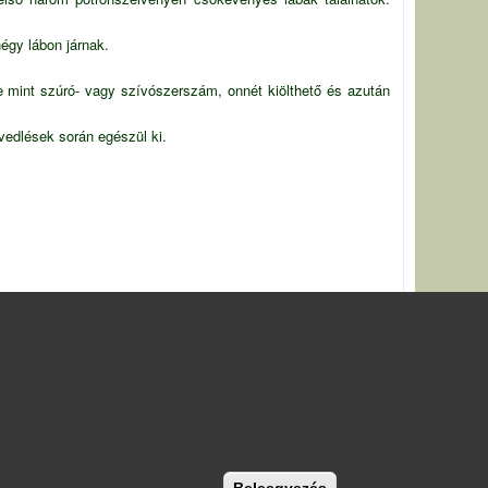
égy lábon járnak.
e mint szúró- vagy szívószerszám, onnét kiölthető és azután
vedlések során egészül ki.
Withdraw consent