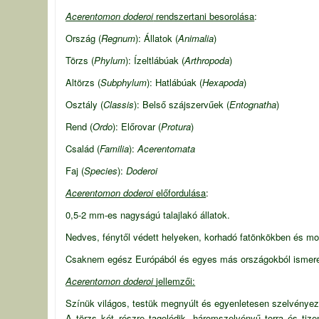
Acerentomon doderoi
rendszertani besorolása
:
Ország (
Regnum
): Állatok (
Animalia
)
Törzs (
Phylum
): Ízeltlábúak (
Arthropoda
)
Altörzs (
Subphylum
): Hatlábúak (
Hexapoda
)
Osztály (
Classis
): Belső szájszervűek (
Entognatha
)
Rend (
Ordo
): Előrovar (
Protura
)
Család (
Familia
):
Acerentomata
Faj (
Species
):
Doderoi
Acerentomon doderoi
előfordulása
:
0,5-2 mm-es nagyságú talajlakó állatok.
Nedves, fénytől védett helyeken, korhadó fatönkökben és moháb
Csaknem egész Európából és egyes más országokból ismeretes
Acerentomon doderoi
jellemzői:
Színük világos, testük megnyúlt és egyenletesen szelvényez
A törzs két részre tagolódik, háromszelvényű torra és ti