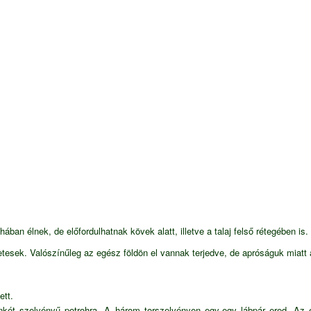
an élnek, de előfordulhatnak kövek alatt, illetve a talaj felső rétegében is.
ek. Valószínűleg az egész földön el vannak terjedve, de apróságuk miatt a 
ett.
zenkét szelvényű potrohra. A három torszelvényen egy-egy lábpár ered. Az