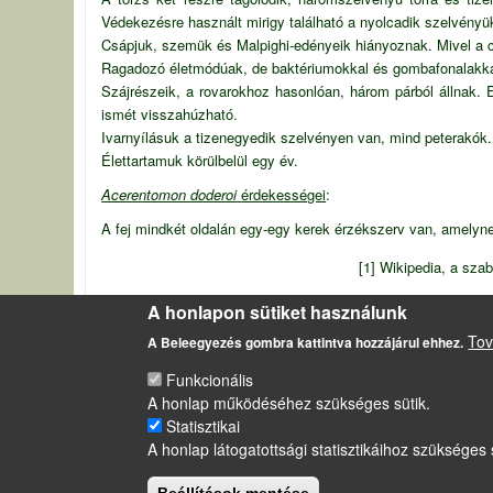
Védekezésre használt mirigy található a nyolcadik szelvényü
Csápjuk, szemük és Malpighi-edényeik hiányoznak. Mivel a cs
Ragadozó életmódúak, de baktériumokkal és gombafonalakkal
Szájrészeik, a rovarokhoz hasonlóan, három párból állnak. 
ismét visszahúzható.
Ivarnyílásuk a tizenegyedik szelvényen van, mind peterakók.
Élettartamuk körülbelül egy év.
Acerentomon doderoi
érdekességei
:
A fej mindkét oldalán egy-egy kerek érzékszerv van, amelyn
[1] Wikipedia, a sza
Szerző által felhasznált források
[2] Brehm: Az állato
A honlapon sütiket használunk
Talajban élő előrovarok (Protura)
Tov
A Beleegyezés gombra kattintva hozzájárul ehhez.
Funkcionális
A honlap működéséhez szükséges sütik.
LÁBLÉC
Statisztikai
Impresszum
A honlap látogatottsági statisztikáihoz szükséges 
Sütikezelési szabályzat