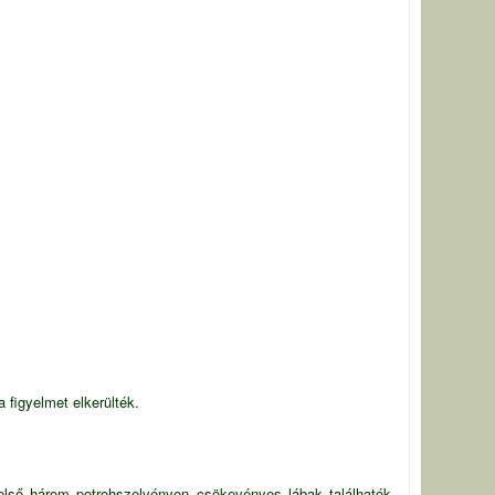
figyelmet elkerülték.
 első három potrohszelvényen csökevényes lábak találhatók.