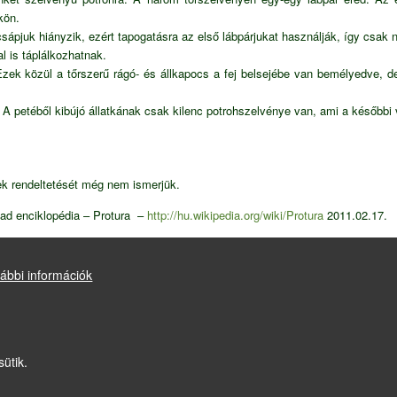
kön.
ápjuk hiányzik, ezért tapogatásra az első lábpárjukat használják, így csak n
 is táplálkozhatnak.
Ezek közül a tőrszerű rágó- és állkapocs a fej belsejébe van bemélyedve, d
 A petéből kibújó állatkának csak kilenc potrohszelvénye van, ami a későbbi 
ek rendeltetését még nem ismerjük.
bad enciklopédia – Protura –
http://hu.wikipedia.org/wiki/Protura
2011.02.17.
k világa –
http://mek.niif.hu/03400/03408/html/2635.html
2011.02.17.
ábbi információk
Drupal
alapú webhely
sütik.