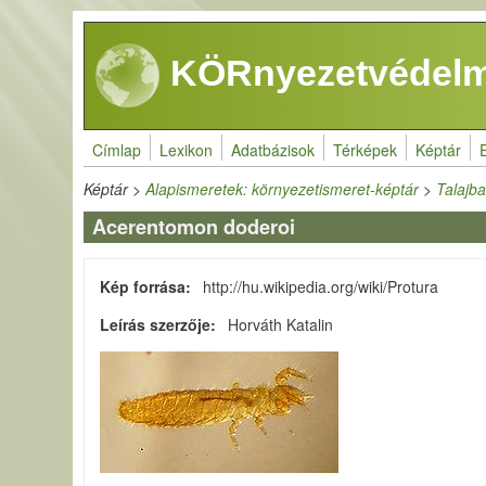
Ugrás a tartalomra
KÖRnyezetvédelm
Címlap
Lexikon
Adatbázisok
Térképek
Képtár
Képtár
>
Alapismeretek: környezetismeret-képtár
>
Talajba
Acerentomon doderoi
Kép forrása
http://hu.wikipedia.org/wiki/Protura
Leírás szerzője
Horváth Katalin