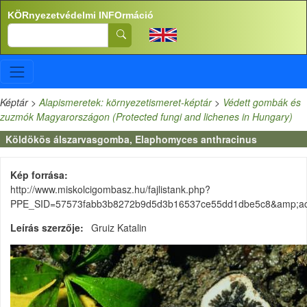
Ugrás a tartalomra
KÖRnyezetvédelmi INFOrmáció
Search
Képtár
>
Alapismeretek: környezetismeret-képtár
>
Védett gombák és
zuzmók Magyarországon (Protected fungi and lichenes in Hungary)
Köldökös álszarvasgomba, Elaphomyces anthracinus
Kép forrása
http://www.miskolcigombasz.hu/fajlistank.php?
PPE_SID=57573fabb3b8272b9d5d3b16537ce55dd1dbe5c8&amp;acti
Leírás szerzője
Gruiz Katalin