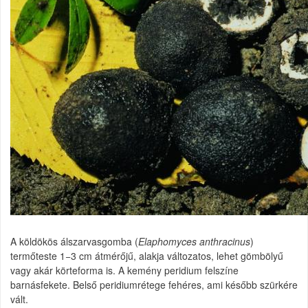
A köldökös álszarvasgomba (
Elaphomyces anthracinus
)
termőteste 1−3 cm átmérőjű, alakja változatos, lehet gömbölyű
vagy akár körteforma is. A kemény peridium felszíne
barnásfekete. Belső peridiumrétege fehéres, ami később szürkére
vált.