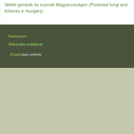
Védett gombák és zuzmók Magyarországon (Protected fungi and
lichenes in Hungary)
LÁBLÉC
Impresszum
Sütikezelési szabályzat
Drupal
alapú webhely