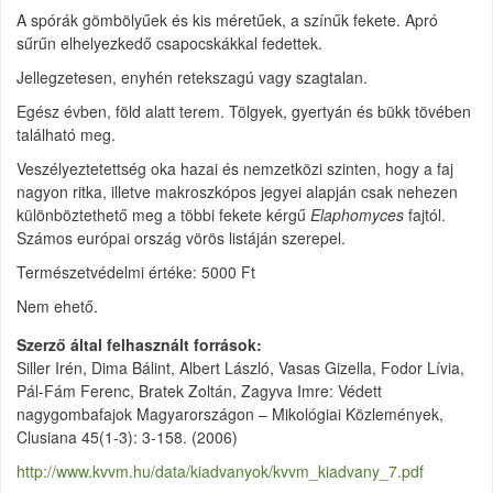
A spórák gömbölyűek és kis méretűek, a színűk fekete. Apró
sűrűn elhelyezkedő csapocskákkal fedettek.
Jellegzetesen, enyhén retekszagú vagy szagtalan.
Egész évben, föld alatt terem. Tölgyek, gyertyán és bükk tövében
található meg.
Veszélyeztetettség oka hazai és nemzetközi szinten, hogy a faj
nagyon ritka, illetve makroszkópos jegyei alapján csak nehezen
különböztethető meg a többi fekete kérgű
Elaphomyces
fajtól.
Számos európai ország vörös listáján szerepel.
Természetvédelmi értéke: 5000 Ft
Nem ehető.
Szerző által felhasznált források
Siller Irén, Dima Bálint, Albert László, Vasas Gizella, Fodor Lívia,
Pál-Fám Ferenc, Bratek Zoltán, Zagyva Imre: Védett
nagygombafajok Magyarországon – Mikológiai Közlemények,
Clusiana 45(1-3): 3-158. (2006)
http://www.kvvm.hu/data/kiadvanyok/kvvm_kiadvany_7.pdf