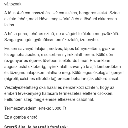
változnak.
A tönk 4−9 cm hosszú és 1−2 cm széles, hengeres alakú. Színe
eleinte fehér, majd idővel megszürkülő és a tövénél okkeresen
foltos.
A húsa puha, fehéres színű, de a vágási felületen megszürkülő.
Szaga gyengén gyümölcsre emlékeztető, íze enyhe.
Erősen savanyú talajon, nedves, lápos környezetben, gyakran
tőzegmohalápokon, elsősorban nyírek alatt terem. Külföldön
rezgőnyár és égerek tövében is előfordult már. Hazánkban
augusztustól októberig, nyírek alatt, savanyú talajú lomberdőben
és tőzegmohalápokon található meg. Különleges ökológiai igényei
(higrofil, calci- és nitrofób faj) erősen behatárolják előfordulását.
Veszélyeztetettség oka hazai és nemzetközi szinten, hogy az
emberi tevékenység hatására természetes élettere csökken.
Feltűnően szép megjelenése étkezésre csábíthat.
Természetvédelmi értéke: 5000 Ft
Ez a gomba ehető.
Szerző által felhasznált források