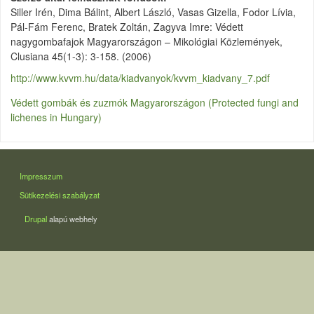
Siller Irén, Dima Bálint, Albert László, Vasas Gizella, Fodor Lívia,
Pál-Fám Ferenc, Bratek Zoltán, Zagyva Imre: Védett
nagygombafajok Magyarországon – Mikológiai Közlemények,
Clusiana 45(1-3): 3-158. (2006)
http://www.kvvm.hu/data/kiadvanyok/kvvm_kiadvany_7.pdf
Védett gombák és zuzmók Magyarországon (Protected fungi and
lichenes in Hungary)
LÁBLÉC
Impresszum
Sütikezelési szabályzat
Drupal
alapú webhely