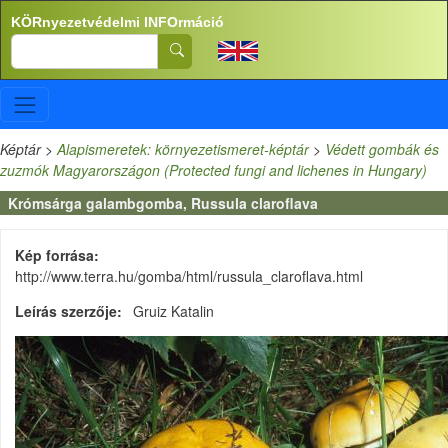
Ugrás a tartalomra
KÖRnyezetvédelmi INFOrmáció
Search
Képtár
>
Alapismeretek: környezetismeret-képtár
>
Védett gombák és
zuzmók Magyarországon (Protected fungi and lichenes in Hungary)
Krómsárga galambgomba, Russula claroflava
Kép forrása
http://www.terra.hu/gomba/html/russula_claroflava.html
Leírás szerzője
Gruiz Katalin