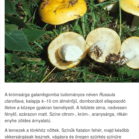
A krómsárga galambgomba tudományos néven
Russula
claroflava,
kalapja 4−10 cm átmérőjű, domborúból ellaposodó
illetve a közepe gyakran bemélyedt. A felülete sima, nedvesen
fénylő, szárazon matt. Színe citrom-, króm-, aranysárga, ritkán
enyhe zöldes árnyalatú.
A lemezek a tönkhöz nőttek. Színűk fiatalon fehér, majd később
okkersárgásak lesznek, vágásra és öregen szürkés színűre