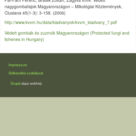
Pál-Fám Ferenc, Bratek Zoltán, Zagyva Imre: Védett
nagygombafajok Magyarországon – Mikológiai Közlemények,
Clusiana 45(1-3): 3-158. (2006)
http://www.kvvm.hu/data/kiadvanyok/kvvm_kiadvany_7.pdf
Védett gombák és zuzmók Magyarországon (Protected fungi and
lichenes in Hungary)
LÁBLÉC
Impresszum
Sütikezelési szabályzat
Drupal
alapú webhely