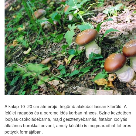
A kalap 10−20 cm átmérőjű, félgömb alakúból lassan kiterülő. A
felület ragadós és a pereme idős korban ráncos. Színe kezdetben
ibolyás-csokoládébarna, majd gesztenyebarnás, fiatalon ibolyás
általános burokkal bevont, amely később is megmaradhat fehéres
pettyek formájában.