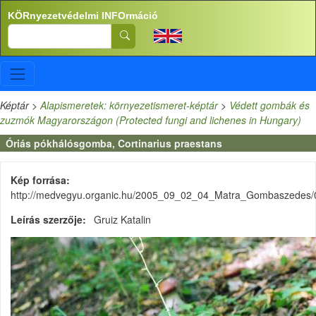
Ugrás a tartalomra
KÖRnyezetvédelmi INFOrmáció
Search
Képtár
>
Alapismeretek: környezetismeret-képtár
>
Védett gombák és
zuzmók Magyarországon (Protected fungi and lichenes in Hungary)
Óriás pókhálósgomba, Cortinarius praestans
Kép forrása
http://medvegyu.organic.hu/2005_09_02_04_Matra_Gombaszedes/0
Leírás szerzője
Gruiz Katalin