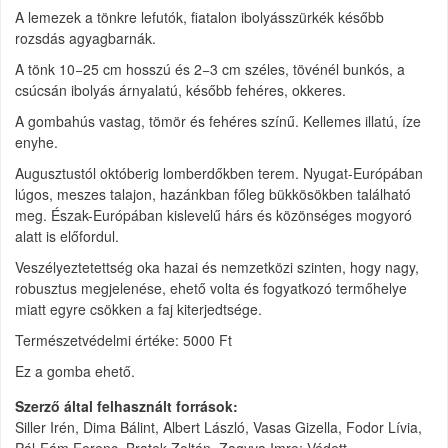
A lemezek a tönkre lefutók, fiatalon ibolyásszürkék később
rozsdás agyagbarnák.
A tönk 10−25 cm hosszú és 2−3 cm széles, tövénél bunkós, a
csúcsán ibolyás árnyalatú, később fehéres, okkeres.
A gombahús vastag, tömör és fehéres színű. Kellemes illatú, íze
enyhe.
Augusztustól októberig lomberdőkben terem. Nyugat-Európában
lúgos, meszes talajon, hazánkban főleg bükkösökben található
meg. Észak-Európában kislevelű hárs és közönséges mogyoró
alatt is előfordul.
Veszélyeztetettség oka hazai és nemzetközi szinten, hogy nagy,
robusztus megjelenése, ehető volta és fogyatkozó termőhelye
miatt egyre csökken a faj kiterjedtsége.
Természetvédelmi értéke: 5000 Ft
Ez a gomba ehető.
Szerző által felhasznált források
Siller Irén, Dima Bálint, Albert László, Vasas Gizella, Fodor Lívia,