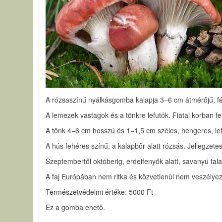
A rózsaszínű nyálkásgomba kalapja 3–6 cm átmérőjű, fél
A lemezek vastagok és a tönkre lefutók. Fiatal korban f
A tönk 4−6 cm hosszú és 1−1,5 cm széles, hengeres, lef
A hús fehéres színű, a kalapbőr alatt rózsás. Jellegzetes
Szeptembertől októberig, erdeifenyők alatt, savanyú tal
A faj Európában nem ritka és közvetlenül nem veszélyezt
Természetvédelmi értéke: 5000 Ft
Ez a gomba ehető.