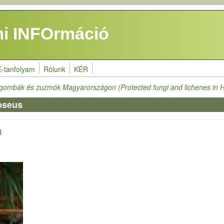
i INFOrmáció
E-tanfolyam
Rólunk
KÉR
 gombák és zuzmók Magyarországon (Protected fungi and lichenes in 
oseus
l