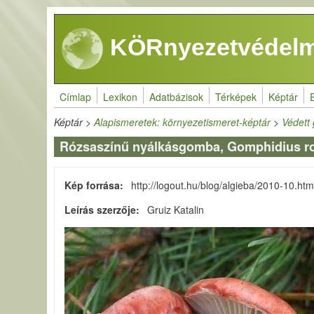
Ugrás a tartalomra
KÖRnyezetvédelm
Címlap
Lexikon
Adatbázisok
Térképek
Képtár
Képtár
>
Alapismeretek: környezetismeret-képtár
>
Védett
Rózsaszínű nyálkásgomba, Gomphidius r
Kép forrása
http://logout.hu/blog/algieba/2010-10.htm
Leírás szerzője
Gruiz Katalin