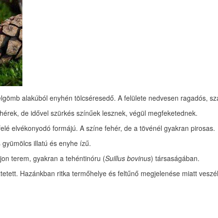
gömb alakúból enyhén tölcséresedő. A felülete nedvesen ragadós, szára
ehérek, de idővel szürkés színűek lesznek, végül megfeketednek.
elé elvékonyodó formájú. A színe fehér, de a tövénél gyakran pirosas.
 gyümölcs illatú és enyhe ízű.
ajon terem, gyakran a tehéntinóru (
Suillus bovinus
) társaságában.
etett. Hazánkban ritka termőhelye és feltűnő megjelenése miatt veszély