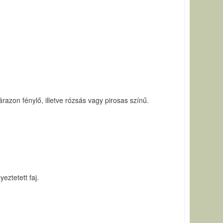
zon fénylő, illetve rózsás vagy pirosas színű.
eztetett faj.