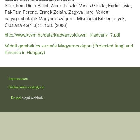
Siller Irén, Dima Bálint, Albert László, Vasas Gizella, Fodor Lívia,
Pál-Fám Ferenc, Bratek Zoltán, Zagyva Imre: Védett
nagygombafajok Magyarországon – Mikológiai Közlemények,
Clusiana 45(1-3): 3-158. (2006)
http://www.kvvm.hu/data/kiadvanyok/kvvm_kiadvany_7.pdf
Védett gombák és zuzmók Magyarországon (Protected fungi and
lichenes in Hungary)
LÁBLÉC
Impresszum
Sütikezelési szabályzat
Drupal
alapú webhely