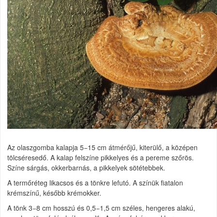
Az olaszgomba kalapja 5−15 cm átmérőjű, kiterülő, a középen
tölcséresedő. A kalap felszíne pikkelyes és a pereme szőrös.
Színe sárgás, okkerbarnás, a pikkelyek sötétebbek.
A termőréteg likacsos és a tönkre lefutó. A színük fiatalon
krémszínű, később krémokker.
A tönk 3−8 cm hosszú és 0,5−1,5 cm széles, hengeres alakú,