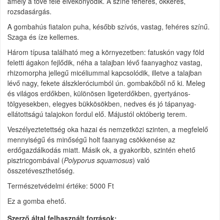
amely a töve felé elvékonyodik. A színe fehéres, okkeres,
rozsdasárgás.
A gombahús fiatalon puha, később szívós, vastag, fehéres színű.
Szaga és íze kellemes.
Három típusa található meg a környezetben: fatuskón vagy föld
feletti ágakon fejlődik, néha a talajban lévő faanyaghoz vastag,
rhizomorpha jellegű micéliummal kapcsolódik, illetve a talajban
lévő nagy, fekete álszkleróciumból ún. gombakőből nő ki. Meleg
és világos erdőkben, különösen ligeterdőkben, gyertyános-
tölgyesekben, elegyes bükkösökben, nedves és jó tápanyag-
ellátottságú talajokon fordul elő. Májustól októberig terem.
Veszélyeztetettség oka hazai és nemzetközi szinten, a
megfelelő
mennyiségű és minőségű holt faanyag csökkenése az
erdőgazdálkodás miatt. Másik ok, a gyakoribb, szintén ehető
pisztricgombával (
Polyporus squamosus
) való
összetéveszthetőség.
Természetvédelmi értéke: 5000 Ft
Ez a gomba ehető.
Szerző által felhasznált források