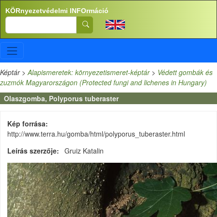
Ugrás a tartalomra
KÖRnyezetvédelmi INFOrmáció
Search
Képtár
>
Alapismeretek: környezetismeret-képtár
>
Védett gombák és
zuzmók Magyarországon (Protected fungi and lichenes in Hungary)
Olaszgomba, Polyporus tuberaster
Kép forrása
http://www.terra.hu/gomba/html/polyporus_tuberaster.html
Leírás szerzője
Gruiz Katalin