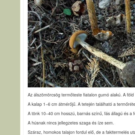
Az álszömörcsög termőteste fiatalon gumó alakú. A föld 
A kalap 1−6 cm átmérőjű. A tetején található a termőré
A tönk 10−40 cm hosszú, barnás színű, fás állagú és a f
A húsnak nincs jellegzetes szaga és íze sem.
Száraz, homokos talajon fordul elő, de a fakitermelés u