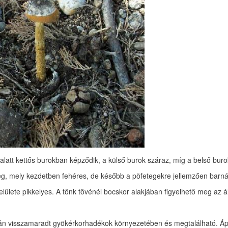
alatt kettős burokban képződik, a külső burok száraz, míg a belső bur
teg, mely kezdetben fehéres, de később a pöfetegekre jellemzően barná
elülete pikkelyes. A tönk tövénél bocskor alakjában figyelhető meg az
tán visszamaradt gyökérkorhadékok környezetében és megtalálható. Ápri