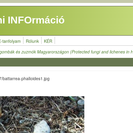
i INFOrmáció
E-tanfolyam
Rólunk
KÉR
 gombák és zuzmók Magyarországon (Protected fungi and lichenes in 
7/battarrea-phalloides1.jpg