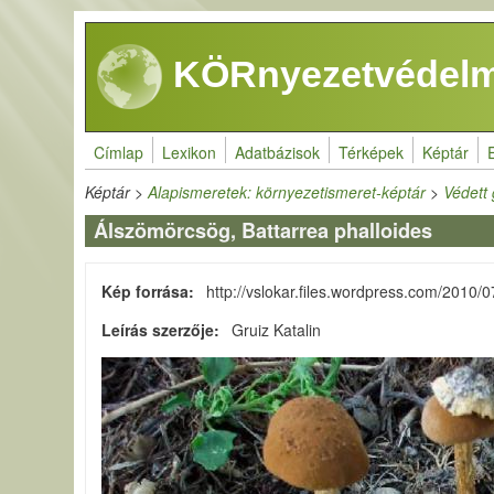
Ugrás a tartalomra
KÖRnyezetvédelm
Címlap
Lexikon
Adatbázisok
Térképek
Képtár
Képtár
>
Alapismeretek: környezetismeret-képtár
>
Védett
Álszömörcsög, Battarrea phalloides
Kép forrása
http://vslokar.files.wordpress.com/2010/0
Leírás szerzője
Gruiz Katalin