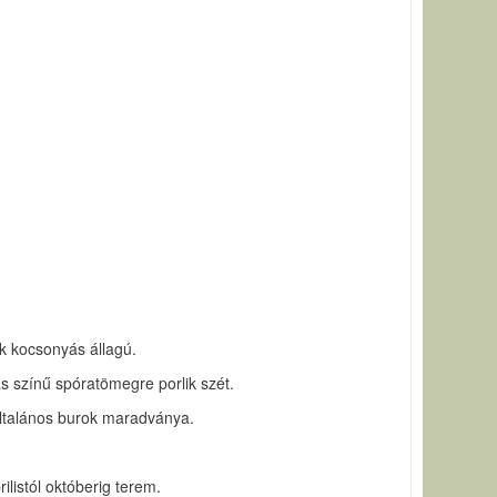
ok kocsonyás állagú.
s színű spóratömegre porlik szét.
 általános burok maradványa.
listól októberig terem.