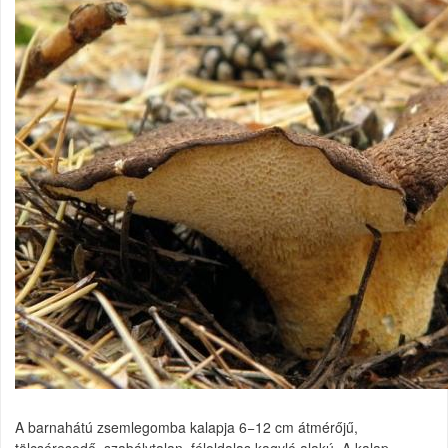
A barnahátú zsemlegomba
kalapja 6−12 cm átmérőjű,