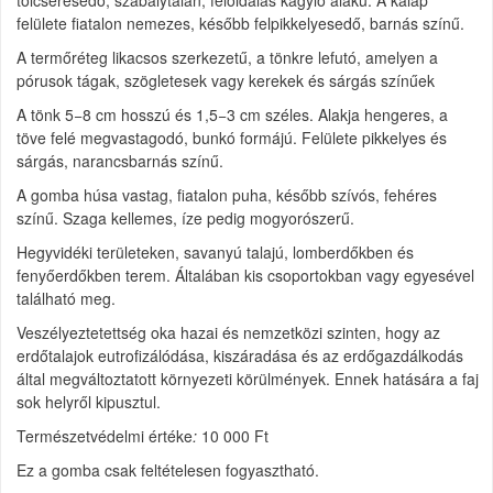
tölcséresedő, szabálytalan, féloldalas kagyló alakú. A kalap
felülete fiatalon nemezes, később felpikkelyesedő, barnás színű.
A termőréteg likacsos szerkezetű, a tönkre lefutó, amelyen a
pórusok tágak, szögletesek vagy kerekek és sárgás színűek
A tönk 5−8 cm hosszú és 1,5−3 cm széles. Alakja hengeres, a
töve felé megvastagodó, bunkó formájú. Felülete pikkelyes és
sárgás, narancsbarnás színű.
A gomba húsa vastag, fiatalon puha, később szívós, fehéres
színű. Szaga kellemes, íze pedig mogyorószerű.
Hegyvidéki területeken, savanyú talajú, lomberdőkben és
fenyőerdőkben terem. Általában kis csoportokban vagy egyesével
található meg.
Veszélyeztetettség
oka hazai és nemzetközi szinten, hogy az
erdőtalajok eutrofizálódása, kiszáradása és az erdőgazdálkodás
által megváltoztatott környezeti körülmények. Ennek hatására a faj
sok helyről kipusztul.
Természetvédelmi értéke
:
10 000 Ft
Ez a gomba csak feltételesen fogyasztható.