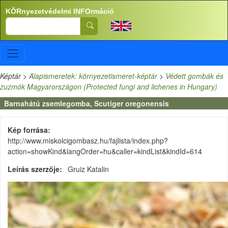
Ugrás a tartalomra
KÖRnyezetvédelmi INFOrmáció
Search
Képtár
>
Alapismeretek: környezetismeret-képtár
>
Védett gombák és
zuzmók Magyarországon (Protected fungi and lichenes in Hungary)
Barnahátú zsemlegomba, Scutiger oregonensis
Kép forrása
http://www.miskolcigombasz.hu/fajlista/index.php?
action=showKind&langOrder=hu&caller=kindList&kindId=614
Leírás szerzője
Gruiz Katalin