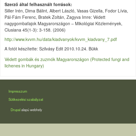
Szerző által felhasznált források
Siller Irén, Dima Bálint, Albert László, Vasas Gizella, Fodor Lívia,
Pál-Fám Ferenc, Bratek Zoltán, Zagyva Imre: Védett
nagygombafajok Magyarországon – Mikológiai Közlemények,
Clusiana 45(1-3): 3-158. (2006)
http://www.kvvm.hu/data/kiadvanyok/kvvm_kiadvany_7.pdf
A fotót készítette: Szilvásy Edit 2010.10.24. Bükk
Védett gombák és zuzmók Magyarországon (Protected fungi and
lichenes in Hungary)
LÁBLÉC
Impresszum
Sütikezelési szabályzat
Drupal
alapú webhely