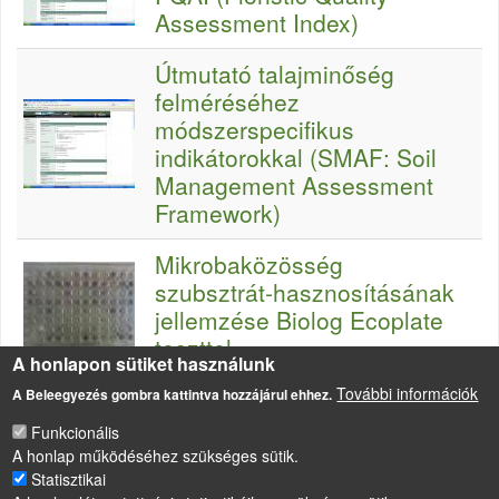
Assessment Index)
Útmutató talajminőség
felméréséhez
módszerspecifikus
indikátorokkal (SMAF: Soil
Management Assessment
Framework)
Mikrobaközösség
szubsztrát-hasznosításának
jellemzése Biolog Ecoplate
teszttel
A honlapon sütiket használunk
További információk
A Beleegyezés gombra kattintva hozzájárul ehhez.
Funkcionális
A honlap működéséhez szükséges sütik.
Statisztikai
LÁBLÉC