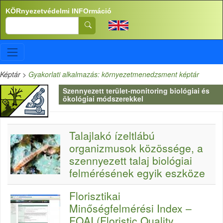
Ugrás a tartalomra
KÖRnyezetvédelmi INFOrmáció
Search
Képtár
>
Gyakorlati alkalmazás: környezetmenedzsment képtár
Szennyezett terület-monitoring biológiai és
ökológiai módszerekkel
Talajlakó ízeltlábú
organizmusok közössége, a
szennyezett talaj biológiai
felmérésének egyik eszköze
Florisztikai
Minőségfelmérési Index –
FQAI (Floristic Quality