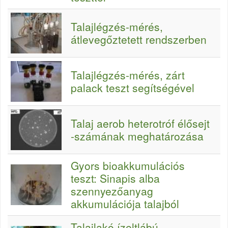
Talajlégzés-mérés,
átlevegőztetett rendszerben
Talajlégzés-mérés, zárt
palack teszt segítségével
Talaj aerob heterotróf élősejt
-számának meghatározása
Gyors bioakkumulációs
teszt: Sinapis alba
szennyezőanyag
akkumulációja talajból
Talajlakó ízeltlábú