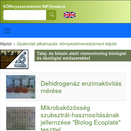
Ugrás a tartalomra
KÖRnyezetvédelmi INFOrmáció
Search
Képtár
>
Gyakorlati alkalmazás: környezetmenedzsment képtár
Talaj- és felszín alatti vízmonitoring biológiai
és ökológiai módszerekkel
Dehidrogenáz enzimaktivitás
mérése
Mikrobaközösség
szubsztrát-hasznosításának
jellemzése "Biolog Ecoplate"
teszttel