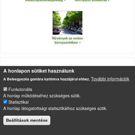
Növények az ember
környezetében
A honlapon sütiket használunk
LÁBLÉC
További információk
A Beleegyezés gombra kattintva hozzájárul ehhez.
Impresszum
Sütikezelési szabályzat
Funkcionális
A honlap működéséhez szükséges sütik.
Drupal
alapú webhely
Statisztikai
A honlap látogatottsági statisztikáihoz szükséges sütik.
Beállítások mentése