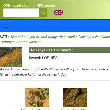
Ugrás a tartalomra
KÖRnyezetvédelmi INFOrmáció
Search
KÉR
>
Képtár könnyen érthető magyarázatokkal
>
Növények és állatok
- könnyen érthető változat
Növények és a környezet
Szerző:
KÖRINFO
A címekre kattintva megtekinthetjük az adott képhez tartozó részletes
leírást, a képekre kattintva diavetítés indul.
Alkalmazkodóképesség
Környezet átalakítás