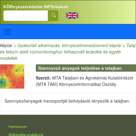
Ugrás a tartalomra
KÖRnyezetvédelmi INFOrmáció
Search
Képtár
>
Gyakorlati alkalmazás: környezetmenedzsment képtár
>
Talaj
és felszín alatti vízmonitoringhoz felhasznált terjedési és egyéb
modellek
Szennyező anyagok terjedése a talajban
Szerző:
MTA Talajtani és Agrokémiai Kutatóintézet
(MTA TAKI) Környezetinformatikai Osztály
Szennyezőanyagok transzportját befolyásoló tényezők a talajban.
LÁBLÉC
Impresszum
Sütikezelési szabályzat