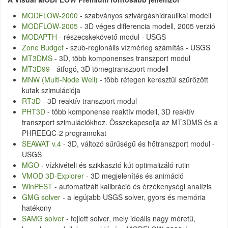
MODFLOW-2000
- szabványos szivárgáshidraulikai modell
MODFLOW-2005
- 3D véges differencia modell, 2005 verzió
MODAPTH
- részecskekövető modul - USGS
Zone Budget
- szub-regionális vízmérleg számítás - USGS
MT3DMS
- 3D, több komponenses transzport modul
MT3D99
- átfogó, 3D tömegtranszport modell
MNW (Multi-Node Well)
- több rétegen keresztül szűrőzött
kutak szimulációja
RT3D
- 3D reaktív transzport modul
PHT3D
- több komponense reaktív modell, 3D reaktív
transzport szimulációkhoz. Összekapcsolja az MT3DMS és a
PHREEQC-2 programokat
SEAWAT v.4
- 3D, változó sűrűségű és hőtranszport modul -
USGS
MGO
- vízkivételi és szikkasztó kút optimalizáló rutin
VMOD 3D-Explorer
- 3D megjelenítés és animáció
WinPEST
- automatizált kalibráció és érzékenységi analízis
GMG solver
- a legújabb USGS solver, gyors és memória
hatékony
SAMG solver
- fejlett solver, mely ideális nagy méretű,