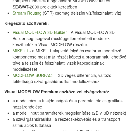
komplex modellek mogoldására MODFLOW-2000 és
SEAWAT-2000 projektek keretében
Stream Routing
(STR) csomag (felszíni víz/felszínalatti víz)
Kiegészítő szoftverek:
Visual MODFLOW 3D-Builder
- A Visual MODFLOW 3D-
Builder segítségével rácsfüggetlen elméleti modellek
készíthetők a Visual MODFLOW részére.
MIKE 11
- a MIKE 11 alapvető folyó és csatorna modellező
komponense most már részét képezi a programnak, lehetővé
téve a felszíni és felszínalatti vizek kapcsolatának
modellezését
MODFLOW-SURFACT
- 3D véges differencia, változó
telítettségű szivárgáshidraulikai modellezéshez
Visual MODFLOW Premium eszközeivel elvégezhető:
a modellrács, a tulajdonságok és a peremfeltételek grafikus
hozzárendelése
a modell input paraméterek megjelenítése (2D v. 3D nézetek)
a szivárgáshidraulikai, a részecskekövetés és a transzport
szimulációk futtatása