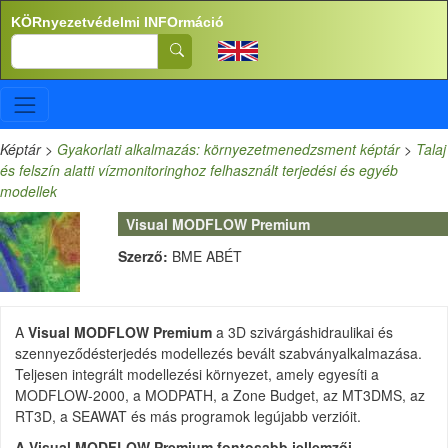
Ugrás a tartalomra
KÖRnyezetvédelmi INFOrmáció
Search
Képtár
>
Gyakorlati alkalmazás: környezetmenedzsment képtár
>
Talaj
és felszín alatti vízmonitoringhoz felhasznált terjedési és egyéb
modellek
Visual MODFLOW Premium
Szerző:
BME ABÉT
A
Visual MODFLOW Premium
a 3D szivárgáshidraulikai és
szennyeződésterjedés modellezés bevált szabványalkalmazása.
Teljesen integrált modellezési környezet, amely egyesíti a
MODFLOW-2000, a MODPATH, a Zone Budget, az MT3DMS, az
RT3D, a SEAWAT és más programok legújabb verzióit.
A Visual MODFLOW Premium fontosabb jellemzői