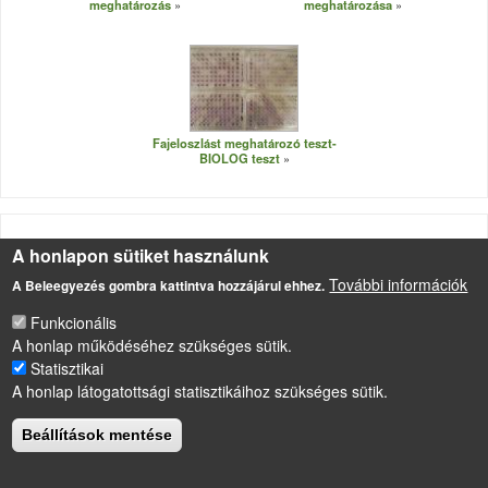
meghatározás
meghatározása
Fajeloszlást meghatározó teszt-
BIOLOG teszt
A honlapon sütiket használunk
További információk
A Beleegyezés gombra kattintva hozzájárul ehhez.
LÁBLÉC
Impresszum
Funkcionális
Sütikezelési szabályzat
A honlap működéséhez szükséges sütik.
Drupal
alapú webhely
Statisztikai
A honlap látogatottsági statisztikáihoz szükséges sütik.
Beállítások mentése