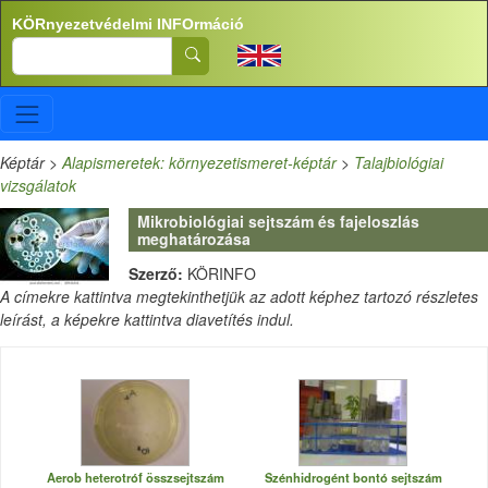
Ugrás a tartalomra
KÖRnyezetvédelmi INFOrmáció
Search
Képtár
>
Alapismeretek: környezetismeret-képtár
>
Talajbiológiai
vizsgálatok
Mikrobiológiai sejtszám és fajeloszlás
meghatározása
Szerző:
KÖRINFO
A címekre kattintva megtekinthetjük az adott képhez tartozó részletes
leírást, a képekre kattintva diavetítés indul.
Aerob heterotróf összsejtszám
Szénhidrogént bontó sejtszám