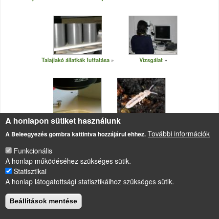
Talajlakó állatkák futtatása
Vizsgálat
A honlapon sütiket használunk
Meghatározás
Folsomia candida
További információk
A Beleegyezés gombra kattintva hozzájárul ehhez.
Funkcionális
A honlap működéséhez szükséges sütik.
Statisztikai
LÁBLÉC
A honlap látogatottsági statisztikáihoz szükséges sütik.
Impresszum
Sütikezelési szabályzat
Beállítások mentése
Drupal
alapú webhely