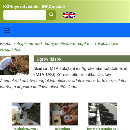
Ugrás a tartalomra
KÖRnyezetvédelmi INFOrmáció
Search
Képtár
>
Alapismeretek: környezetismeret-képtár
>
Talajbiológiai
vizsgálatok
Ugróvillások
Szerző:
MTA Talajtani és Agrokémiai Kutatóintézet
(MTA TAKI) Környezetinformatikai Osztály
A címekre kattintva megtekinthetjük az adott képhez tartozó részletes
leírást, a képekre kattintva diavetítés indul.
talajmintavevő
talajminta
futtató berendezés