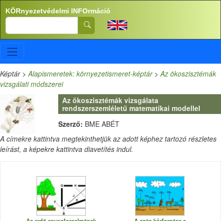
Ugrás a tartalomra
KÖRnyezetvédelmi INFOrmáció
Search
Képtár
>
Alapismeretek: környezetismeret-képtár
>
Az ökoszisztémák
vizsgálati módszerei
Az ökoszisztémák vizsgálata
rendszerszemléletű matematikai modellel
Szerző:
BME ABÉT
A címekre kattintva megtekinthetjük az adott képhez tartozó részletes
leírást, a képekre kattintva diavetítés indul.
Az erdő anyagforgalmának
A szén körforgása a