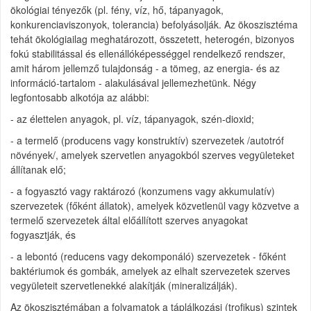
ökológiai tényezők (pl. fény, víz, hő, tápanyagok,
konkurenciaviszonyok, tolerancia) befolyásolják. Az ökoszisztéma
tehát ökológiailag meghatározott, összetett, heterogén, bizonyos
fokú stabilitással és ellenállóképességgel rendelkező rendszer,
amit három jellemző tulajdonság - a tömeg, az energia- és az
információ-tartalom - alakulásával jellemezhetünk. Négy
legfontosabb alkotója az alábbi:
- az élettelen anyagok, pl. víz, tápanyagok, szén-dioxid;
- a termelő (producens vagy konstruktív) szervezetek /autotróf
növények/, amelyek szervetlen anyagokból szerves vegyületeket
állítanak elő;
- a fogyasztó vagy raktározó (konzumens vagy akkumulatív)
szervezetek (főként állatok), amelyek közvetlenül vagy közvetve a
termelő szervezetek által előállított szerves anyagokat
fogyasztják, és
- a lebontó (reducens vagy dekomponáló) szervezetek - főként
baktériumok és gombák, amelyek az elhalt szervezetek szerves
vegyületeit szervetlenekké alakítják (mineralizálják).
Az ökoszisztémában a folyamatok a táplálkozási (trofikus) szintek