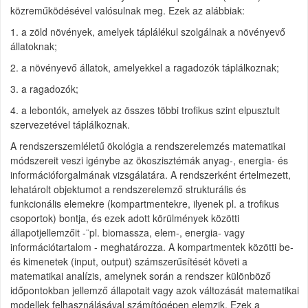
közreműködésével valósulnak meg. Ezek az alábbiak:
1. a zöld növények, amelyek táplálékul szolgálnak a növényevő
állatoknak;
2. a növényevő állatok, amelyekkel a ragadozók táplálkoznak;
3. a ragadozók;
4. a lebontók, amelyek az összes többi trofikus szint elpusztult
szervezetével táplálkoznak.
A rendszerszemléletű ökológia a rendszerelemzés matematikai
módszereit veszi igénybe az ökoszisztémák anyag-, energia- és
információforgalmának vizsgálatára. A rendszerként értelmezett,
lehatárolt objektumot a rendszerelemző strukturális és
funkcionális elemekre (kompartmentekre, ilyenek pl. a trofikus
csoportok) bontja, és ezek adott körülmények közötti
állapotjellemzőit -¨pl. biomassza, elem-, energia- vagy
információtartalom - meghatározza. A kompartmentek közötti be-
és kimenetek (input, output) számszerűsítését követi a
matematikai analízis, amelynek során a rendszer különböző
időpontokban jellemző állapotait vagy azok változását matematikai
modellek felhasználásával számítógépen elemzik. Ezek a