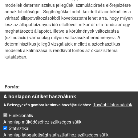
modellek determinisztikus jellegűek, szimulációraés előrejelzésre
adnak lehetőséget. Segítségükkel adott kezdeti állapotokból és a
várható állapotváltozásokból következtetni lehet arra, hogy milyen
lesz az állapot bizonyos idő elteltével, mikor ér el a rendszer egy
meghatározott állapotot, illetve a körülmények változtatása
(szimuláció) várhatólag milyen változásokat eredményez. A
determinisztikus jellegű vizsgálatok mellett a sztochasztikus
modellek
alkalmazása is rendkívül fontos az ökoszisztéma-
kutatásban.
Forrás
http://www.tankonyvtar.hu/konyvek/novenytan/novenytan-9-
A honlapon sütiket használunk
okoszisztema
További információk
A Beleegyezés gombra kattintva hozzájárul ehhez.
Funkcionális
A honlap működéséhez szükséges sütik.
LÁBLÉC
Impresszum
Statisztikai
Sütikezelési szabályzat
A honlap látogatottsági statisztikáihoz szükséges sütik.