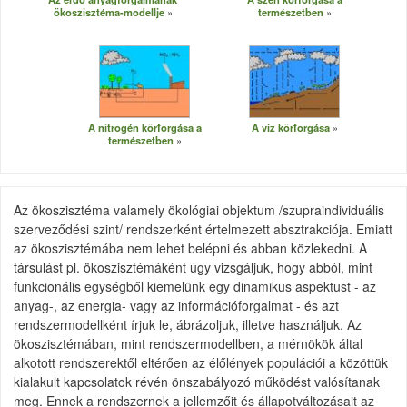
ökoszisztéma-modellje
természetben
A nitrogén körforgása a
A víz körforgása
természetben
Az ökoszisztéma valamely ökológiai objektum /szupraindividuális
szerveződési szint/ rendszerként értelmezett absztrakciója. Emiatt
az ökoszisztémába nem lehet belépni és abban közlekedni. A
társulást pl. ökoszisztémáként úgy vizsgáljuk, hogy abból, mint
funkcionális egységből kiemelünk egy dinamikus aspektust - az
anyag-, az energia- vagy az információforgalmat - és azt
rendszermodellként írjuk le, ábrázoljuk, illetve használjuk. Az
ökoszisztémában, mint rendszermodellben, a mérnökök által
alkotott rendszerektől eltérően az élőlények populációi a közöttük
kialakult kapcsolatok révén önszabályozó működést valósítanak
meg. Ennek a rendszernek a jellemzőit és állapotváltozásait az