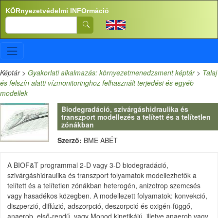
Ugrás a tartalomra
KÖRnyezetvédelmi INFOrmáció
Search
Képtár
>
Gyakorlati alkalmazás: környezetmenedzsment képtár
>
Talaj
és felszín alatti vízmonitoringhoz felhasznált terjedési és egyéb
modellek
Biodegradáció, szivárgáshidraulika és
transzport modellezés a telített és a telítetlen
zónákban
Szerző:
BME ABÉT
A BIOF&T programmal 2-D vagy 3-D biodegradáció,
szivárgáshidraulika és transzport folyamatok modellezhetők a
telített és a telítetlen zónákban heterogén, anizotrop szemcsés
vagy hasadékos közegben. A modellezett folyamatok: konvekció,
diszperzió, diffúzió, adszorpció, deszorpció és oxigén-függő,
anaerob, első-rendű, vagy Monod kinetikájú, illetve anaerob vagy