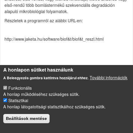
első-rendű több bomlástermékű szekvenciális degradáción
alapuló mikrobiológiai folyamatok.
Részletek a programról az alábbi URL-en:
http://www.jaketa.hu/software/biof&t/biof&t_reszl.html
Forrás
A honlapon sütiket használunk
http://www.jaketa.hu/software
További információk
A Beleegyezés gombra kattintva hozzájárul ehhez.
Funkcionális
A honlap működéséhez szükséges sütik.
LÁBLÉC
Impresszum
Statisztikai
A honlap látogatottsági statisztikáihoz szükséges sütik.
Sütikezelési szabályzat
Drupal
alapú webhely
Beállítások mentése