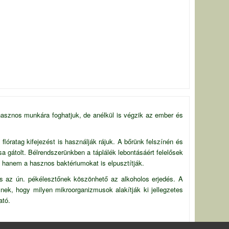
sznos munkára foghatjuk, de anélkül is végzik az ember és
óratag kifejezést is használják rájuk. A bőrünk felszínén és
gátolt. Bélrendszerünkben a táplálék lebontásáért felelősek
 hanem a hasznos baktériumokat is elpusztítják.
 is az ún. pékélesztőnek köszönhető az alkoholos erjedés. A
znek, hogy milyen mikroorganizmusok alakítják ki jellegzetes
ató.