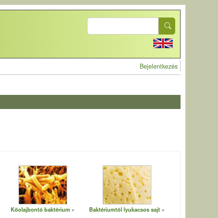
Search
User account 
Bejelentkezés
Kőolajbontó baktérium
Baktériumtól lyukacsos sajt