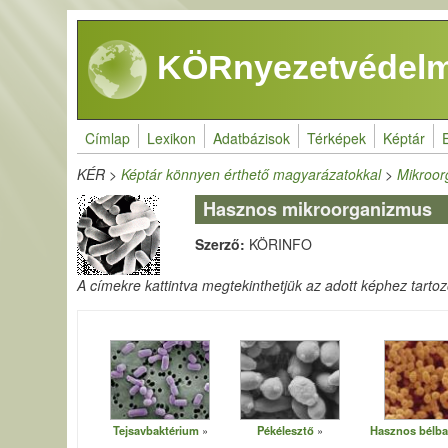
Ugrás a tartalomra
KÖRnyezetvédelm
Címlap
Lexikon
Adatbázisok
Térképek
Képtár
KÉR
>
Képtár könnyen érthető magyarázatokkal
>
Mikroor
Hasznos mikroorganizmus
Szerző:
KÖRINFO
A címekre kattintva megtekinthetjük az adott képhez tartozó 
Tejsavbaktérium
Pékélesztő
Hasznos bélba