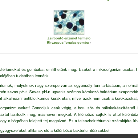
Zsírbontó enzimet termelő
Rhyzopus fonalas gomba
ktériumokat és gombákat említhetünk meg. Ezeket a mikroorganizmusokat ha
lójában tudatában lennénk.
iumok, melyeknek nagy szerepe van az egyensúly fenntartásában, a normál fl
yhén savas pH-t. Savas pH-n ugyanis számos kórokozó baktérium szaporodása 
at alkalmazni antibiotikumos kúrák után, mivel azok nem csak a kórokozókat,
roorganizmusokat! Gondoljuk csak végig, a bor-, sör- és pálinkakészítésnél
 gáztól lazítódik meg, másnéven megkel. A klönböző sajtok is attól különbö
hogy a bögrében felejtett tej megalvad. Ez a tejsavbaktériumok számlájára írh
gyógyszereket állítanak elő a különböző baktériumtörzsekkel.