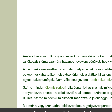
Amikor hasznos mikroorganizmusokról beszélünk, főként ba
az ökoszisztéma számára hasznos tevékenységüket, hogy va
Az emberi szervezetben számtalan helyen élnek olyan baktér
egyéb nyálkahártyákon tejsavbaktériumok alakítják ki az en
egyes baktériumfajok. Nem véletlenül javasolt
probiotikumok
Szinte minden
élelmiszeripar
i eljárásnál felhasználnak mik
kenyértészta szintén a pékélesztő által termelt széndioxid
ízüket. Szinte mindenki találkozott már azzal a jelenséggel, 
Ma már a vegyszeriparban oldószereket, a gyógyszeriparban 