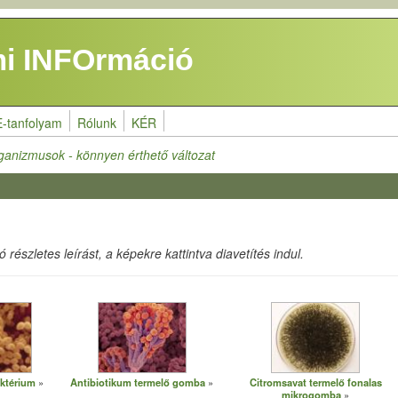
i INFOrmáció
E-tanfolyam
Rólunk
KÉR
ganizmusok - könnyen érthető változat
részletes leírást, a képekre kattintva diavetítés indul.
ktérium
Antibiotikum termelő gomba
Citromsavat termelő fonalas
mikrogomba