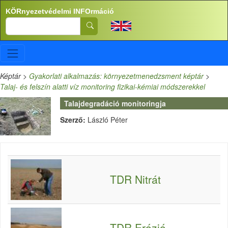
Ugrás a tartalomra
KÖRnyezetvédelmi INFOrmáció
Search
Képtár
>
Gyakorlati alkalmazás: környezetmenedzsment képtár
>
Talaj- és felszín alatti víz monitoring fizikai-kémiai módszerekkel
Talajdegradáció monitoringja
Szerző:
László Péter
TDR Nitrát
TDR Erózió