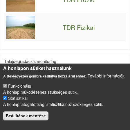
TDR Fizikai
Talajdegradációs monitoring
A honlapon sütiket használunk
Forrás
További információk
A Beleegyezés gombra kattintva hozzájárul ehhez.
http://mta-taki.hu/hu/osztalyok/gis-labor/projektek
Funkcionális
A honlap működéséhez szükséges sütik.
Statisztikai
LÁBLÉC
Impresszum
A honlap látogatottsági statisztikáihoz szükséges sütik.
Sütikezelési szabályzat
Beállítások mentése
Drupal
alapú webhely