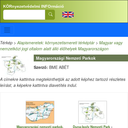
Ugrás a tartalomra
KÖRnyezetvédelmi INFOrmáció
Search
Térkép
>
Alapismeretek: környezetismereti térképtár
>
Magyar vagy
nemzetközi jogi oltalom alatt álló élőhelyek Magyarországon
Magyarországi Nemzeti Parkok
Szerző:
BME ABÉT
A címekre kattintva megtekinthetjük az adott képhez tartozó részletes
leírást, a képekre kattintva diavetítés indul.
Magyarországi nemzeti parkok,
Duna-Ipoly Nemzeti Park