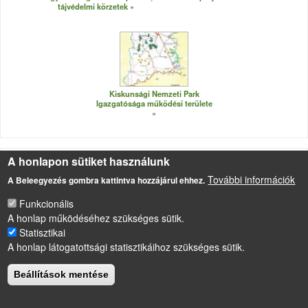
tájvédelmi körzetek
Kiskunsági Nemzeti Park
Igazgatósága működési területe
A honlapon sütiket használunk
További információk
A Beleegyezés gombra kattintva hozzájárul ehhez.
LÁBLÉC
Impresszum
Funkcionális
A honlap működéséhez szükséges sütik.
Sütikezelési szabályzat
Statisztikai
Drupal
alapú webhely
A honlap látogatottsági statisztikáihoz szükséges sütik.
Beállítások mentése