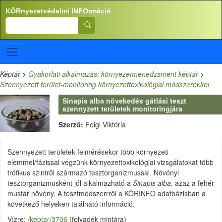
Ugrás a tartalomra
KÖRnyezetvédelmi INFOrmáció
Search
Képtár
>
Gyakorlati alkalmazás: környezetmenedzsment képtár
>
Szennyezett terület-monitoring környezettoxikológiai módszerekkel
Sinapis alba növekedés gátlási teszt
szennyzett területek monitoringjára
Szerző:
Feigl Viktória
Szennyezett területek felmérésekor több környezeti
elemmel/fázissal végzünk környezettoxikológiai vizsgálatokat több
trófikus szintről származó tesztorganizmussal. Növényi
tesztorganizmusként jól alkalmazható a
Sinapis alba
, azaz a fehér
mustár növény. A tesztmódszerrről a KÖRINFO adatbázisban a
következő helyeken található információ:
Vízre:
/keptar/3706
(folyadék mintára)