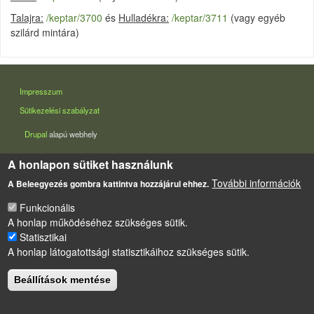
Talajra:
/keptar/3700
és
Hulladékra:
/keptar/3711
(vagy egyéb
szilárd mintára)
LÁBLÉC
Impresszum
Sütikezelési szabályzat
Drupal
alapú webhely
A honlapon sütiket használunk
További információk
A Beleegyezés gombra kattintva hozzájárul ehhez.
Funkcionális
A honlap működéséhez szükséges sütik.
Statisztikai
A honlap látogatottsági statisztikáihoz szükséges sütik.
Beállítások mentése