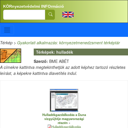
Ugrás a tartalomra
KÖRnyezetvédelmi INFOrmáció
Search
Térkép
>
Gyakorlati alkalmazás: környezetmenedzsment térképtár
Térképek: hulladék
Szerző:
BME ABÉT
A címekre kattintva megtekinthetjük az adott képhez tartozó részletes
leírást, a képekre kattintva diavetítés indul.
Hulladékgazdálkodás a Duna
vízgyűjtője magyarországi
részén
Hulladékgazdálkodás