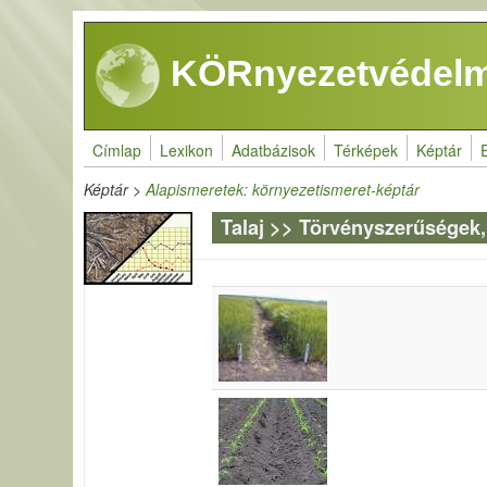
Ugrás a tartalomra
KÖRnyezetvédelm
Címlap
Lexikon
Adatbázisok
Térképek
Képtár
Képtár
>
Alapismeretek: környezetismeret-képtár
Talaj >> Törvényszerűségek,