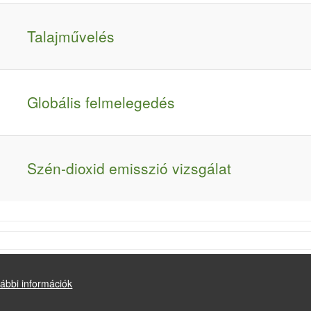
Talajművelés
Globális felmelegedés
Szén-dioxid emisszió vizsgálat
ábbi információk
Drupal
alapú webhely