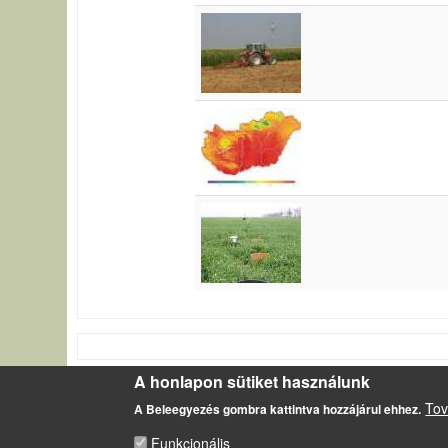
A honlapon sütiket használunk
LÁBLÉC
Tov
Impresszum
A Beleegyezés gombra kattintva hozzájárul ehhez.
Sütikezelési szabályzat
Funkcionális