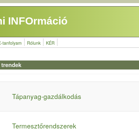
i INFOrmáció
E-tanfolyam
Rólunk
KÉR
 trendek
Tápanyag-gazdálkodás
Termesztőrendszerek