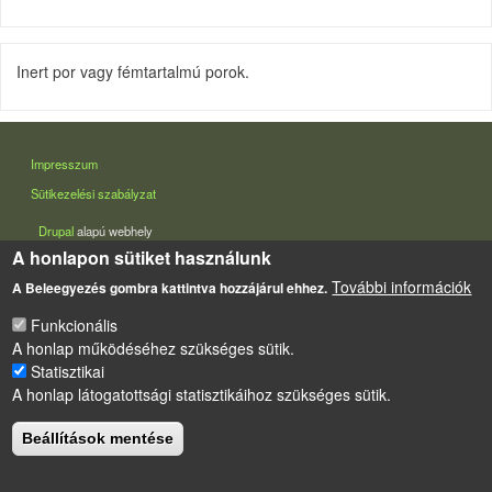
Inert por vagy fémtartalmú porok.
LÁBLÉC
Impresszum
Sütikezelési szabályzat
Drupal
alapú webhely
A honlapon sütiket használunk
További információk
A Beleegyezés gombra kattintva hozzájárul ehhez.
Funkcionális
A honlap működéséhez szükséges sütik.
Statisztikai
A honlap látogatottsági statisztikáihoz szükséges sütik.
Beállítások mentése