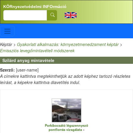
Ugrás a tartalomra
KÖRnyezetvédelmi INFOrmáció
Search
Képtár
>
Gyakorlati alkalmazás: környezetmenedzsment képtár
>
Emissziós levegőmintavételi módszerek
Szilárd anyag mintavétele
Szerző:
[user-name]
A címekre kattintva megtekinthetjük az adott képhez tartozó részletes
leírást, a képekre kattintva diavetítés indul.
Porkibocsátó légszennyező
pontforrás vizsgálata