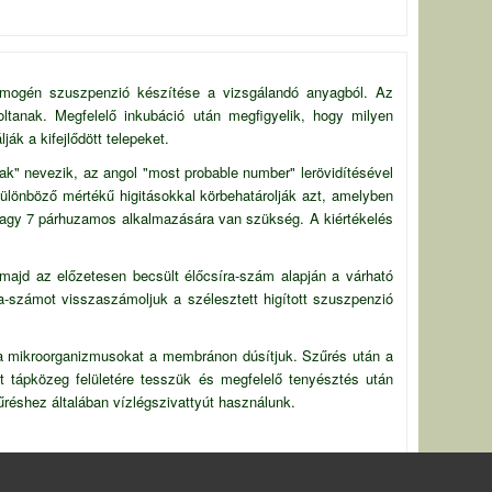
homogén szuszpenzió készítése a vizsgálandó anyagból. Az
 oltanak. Megfelelő inkubáció után megfigyelik, hogy milyen
ják a kifejlődött telepeket.
ak" nevezik, az angol "most probable number" lerövidítésével
különböző mértékű higitásokkal körbehatárolják azt, amelyben
 5 vagy 7 párhuzamos alkalmazására van szükség. A kiértékelés
 majd az előzetesen becsült élőcsíra-szám alapján a várható
ra-számot visszaszámoljuk a szélesztett higított szuszpenzió
 a mikroorganizmusokat a membránon dúsítjuk. Szűrés után a
t tápközeg felületére tesszük és megfelelő tenyésztés után
réshez általában vízlégszivattyút használunk.
, Budapest