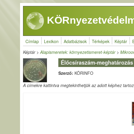
Ugrás a tartalomra
KÖRnyezetvédelm
Címlap
Lexikon
Adatbázisok
Térképek
Képtár
Képtár
>
Alapismeretek: környezetismeret-képtár
>
Mikroo
Élőcsíraszám-meghatározás
Szerző:
KÖRINFO
A címekre kattintva megtekinthetjük az adott képhez tartozó 