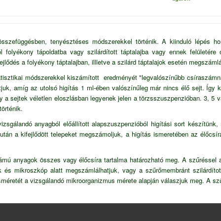
összefüggésben, tenyésztéses módszerekkel történik. A kiinduló lépés 
ól folyékony tápoldatba vagy szilárdított táptalajba vagy ennek felületére
lődés a folyékony táptalajban, illletve a szilárd táptalajok esetén megszámlál
tatisztikai módszerekkel kiszámított eredményét "legvalószínűbb csíraszámn
juk, amíg az utolsó higítás 1 ml-ében valószínűleg már nincs élő sejt. Így 
hogy a sejtek véletlen eloszlásban legyenek jelen a törzsszuszpenzióban. 3,
történik.
zsgálandó anyagból előállított alapszuszpenzióból higítási sort készítünk,
után a kifejlődött telepeket megszámoljuk, a higítás ismeretében az élőcsí
számú anyagok összes vagy élőcsíra tartalma határozható meg. A szűréssel
ük és mikroszkóp alatt megszámlálhatjuk, vagy a szűrőmembránt szilárdítot
sméretét a vizsgálandó mikroorganizmus mérete alapján válaszjuk meg. A szű
i mikrobiológiai gyakorlatok, (Szerkesztő: Puskás, A.) Műegyetemi Kiadó