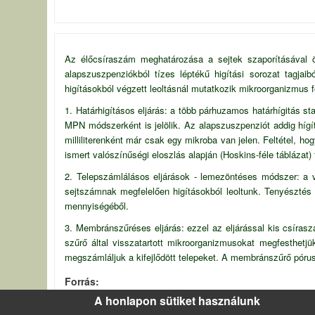
Az élőcsíraszám meghatározása a sejtek szaporításával 
alapszuszpenziókból tízes léptékű higítási sorozat tagjaib
higításokból végzett leoltásnál mutatkozik mikroorganizmus fej
1. Határhigításos eljárás: a több párhuzamos határhígitás s
MPN módszerként is jelölik. Az alapszuszpenziót addig hígít
milliliterenként már csak egy mikroba van jelen. Feltétel, 
ismert valószínűségi eloszlás alapján (Hoskins-féle táblázat) 
2. Telepszámlálásos eljárások - lemezöntéses módszer: a vi
sejtszámnak megfelelően higításokból leoltunk. Tenyésztés 
mennyiségéből.
3. Membránszűréses eljárás: ezzel az eljárással kis csíra
szűrő által visszatartott mikroorganizmusokat megfesthetj
megszámláljuk a kifejlődött telepeket. A membránszűrő póru
Forrás
BME Vegyészmérnöki Kar Tanszéki Munkaközösség (1993) Ipar
A honlapon sütiket használunk