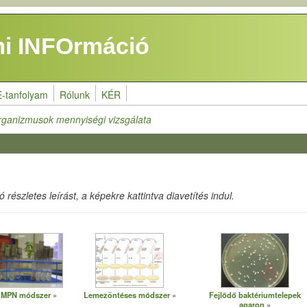
i INFOrmáció
E-tanfolyam
Rólunk
KÉR
rganizmusok mennyiségi vizsgálata
részletes leírást, a képekre kattintva diavetítés indul.
MPN módszer
Lemezöntéses módszer
Fejlődő baktériumtelepek
agaron