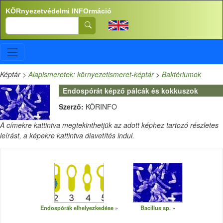
Ugrás a tartalomra
KÖRnyezetvédelmi INFOrmáció
Search
Képtár
>
Alapismeretek: környezetismeret-képtár
>
Baktériumok
Endospórát képző pálcák és kokkuszok
Szerző:
KÖRINFO
A címekre kattintva megtekinthetjük az adott képhez tartozó részletes
leírást, a képekre kattintva diavetítés indul.
Endospórák elhelyezkedése
Bacillus sp.