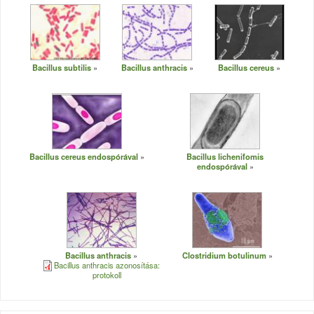
Bacillus subtilis
Bacillus anthracis
Bacillus cereus
Bacillus cereus endospórával
Bacillus lichenifomis
endospórával
Bacillus anthracis
Clostridium botulinum
Bacillus anthracis azonosítása:
protokoll