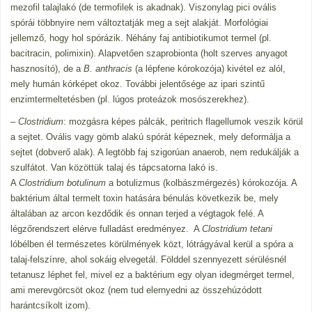
mezofil talajlakó (de termofilek is akadnak). Viszonylag pici ovális
spórái többnyire nem változtatják meg a sejt alakját. Morfológiai
jellemző, hogy hol spórázik. Néhány faj antibiotikumot termel (pl.
bacitracin, polimixin). Alapvetően szaprobionta (holt szerves anyagot
hasznosító), de a
B. anthracis
(a lépfene kórokozója) kivétel ez alól,
mely humán kórképet okoz. További jelentősége az ipari szintű
enzimtermeltetésben (pl. lúgos proteázok mosószerekhez).
–
Clostridium
: mozgásra képes pálcák, peritrich flagellumok veszik körül
a sejtet. Ovális vagy gömb alakú spórát képeznek, mely deformálja a
sejtet (dobverő alak). A legtöbb faj szigorúan anaerob, nem redukálják a
szulfátot. Van közöttük talaj és tápcsatorna lakó is.
A
Clostridium botulinum
a botulizmus (kolbászmérgezés) kórokozója. A
baktérium által termelt toxin hatására bénulás következik be, mely
általában az arcon kezdődik és onnan terjed a végtagok felé. A
légzőrendszert elérve fulladást eredményez. A
Clostridium tetani
lóbélben él természetes körülmények közt, lótrágyával kerül a spóra a
talaj-felszínre, ahol sokáig elvegetál. Földdel szennyezett sérülésnél
tetanusz léphet fel, mivel ez a baktérium egy olyan idegmérget termel,
ami merevgörcsöt okoz (nem tud elernyedni az összehúzódott
harántcsíkolt izom).