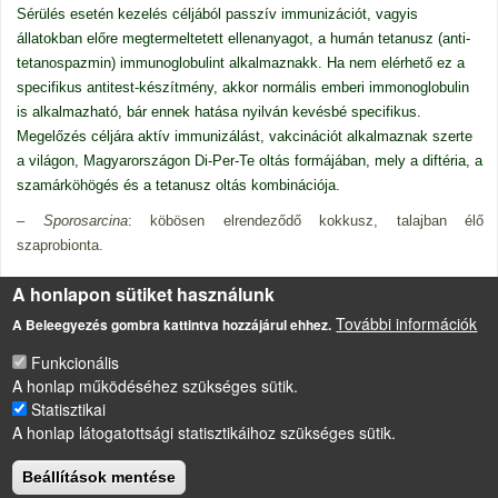
Sérülés esetén kezelés céljából passzív immunizációt, vagyis
állatokban előre megtermeltetett ellenanyagot, a humán tetanusz (anti-
tetanospazmin) immunoglobulint alkalmaznakk. Ha nem elérhető ez a
specifikus antitest-készítmény, akkor normális emberi immonoglobulin
is alkalmazható, bár ennek hatása nyilván kevésbé specifikus.
Megelőzés céljára aktív immunizálást, vakcinációt alkalmaznak szerte
a világon, Magyarországon Di-Per-Te oltás formájában, mely a diftéria, a
szamárköhögés és a tetanusz oltás kombinációja.
–
Sporosarcina
: köbösen elrendeződő kokkusz, talajban élő
szaprobionta.
Forrás
A honlapon sütiket használunk
Bergey's Manual of Determinative Bacteriology (nyolcadik kiadás)
További információk
A Beleegyezés gombra kattintva hozzájárul ehhez.
Funkcionális
A honlap működéséhez szükséges sütik.
LÁBLÉC
Impresszum
Statisztikai
A honlap látogatottsági statisztikáihoz szükséges sütik.
Sütikezelési szabályzat
Drupal
alapú webhely
Beállítások mentése