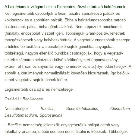
A baktériumok világán belül a Firmicutes törzsbe tartozó baktériumok.
Két legismertebb csoportjuk a Gram pozitív spóraképző pálcák és
kokkuszok és a spórátlan pálcák.
Ebbe a baktériumcsoportba tartozó
baktériumok pálca, néha gömb alakúak. Nem képeznek micéliumot,
(fonalat), endospórát viszont igen. Többségük Gram-pozitív, lehetnek
mozgásképesek vagy helyhezkötöttek. A vegetatív endospórák szerepe
a túlélés biztosítása: a spóraképző sejtek genetikai anyagukat
többrétegű, nagyon ellenálló burokba csomagolják, hogy a vegetatív
sejtek számára kockázatos külső körülményeket (tápanyaghiány,
extrém pH, ozmózisnyomás vagy hőmérséklet, stb.) ilymódon túléljék. A
spórák a körülmények normalizálását követően kicsíráznak, így belőlük
ismét vegetatív sejtek jönnek klétre.
Legismertebb családjai és nemzetségei:
Család I.:
Bacillaceae
Nemzetségek:
Bacillus, Sporolactobacillus, Clostridium,
Desulfotomaculum, Sporosarcina
–
Bacillus
nemzetség jellemzői: anyagcseréjük obligát aerob vagy
fakultatív anaerob, utóbbi esetben denitrifikálni is képesek. Többségük