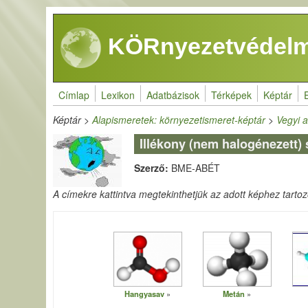
Ugrás a tartalomra
KÖRnyezetvédelm
Címlap
Lexikon
Adatbázisok
Térképek
Képtár
Képtár
>
Alapismeretek: környezetismeret-képtár
>
Vegyi a
Illékony (nem halogénezett)
Szerző:
BME-ABÉT
A címekre kattintva megtekinthetjük az adott képhez tartozó 
Hangyasav
Metán