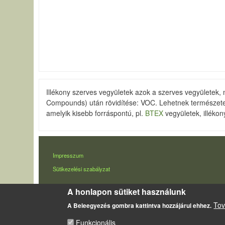
Illékony szerves vegyületek azok a szerves vegyületek
Compounds) után rövidítése: VOC. Lehetnek természete
amelyik kisebb forráspontú, pl.
BTEX
vegyületek, illéko
LÁBLÉC
Impresszum
Sütikezelési szabályzat
A honlapon sütiket használunk
Tov
A Beleegyezés gombra kattintva hozzájárul ehhez.
Funkcionális