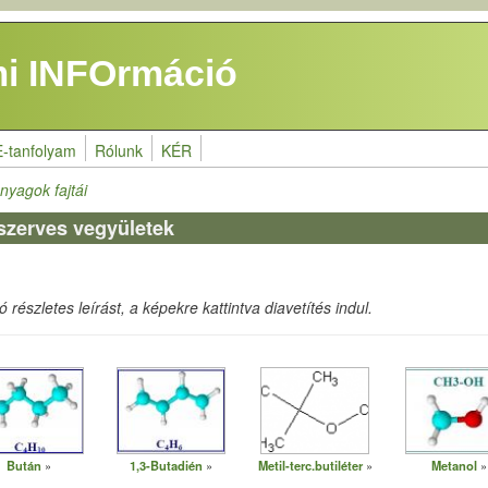
i INFOrmáció
E-tanfolyam
Rólunk
KÉR
nyagok fajtái
 szerves vegyületek
részletes leírást, a képekre kattintva diavetítés indul.
Bután
1,3-Butadién
Metil-terc.butiléter
Metanol