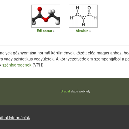
Etil-acetát
Akrolein
, melyek gőznyomása normál körülmények között elég magas ahhoz, hog
s vagy szintetikus vegyületek. A környezetvédelem szempontjából a 
ny
szénhidrogének
(VPH).
Drupal
alapú webhely
ábbi információk