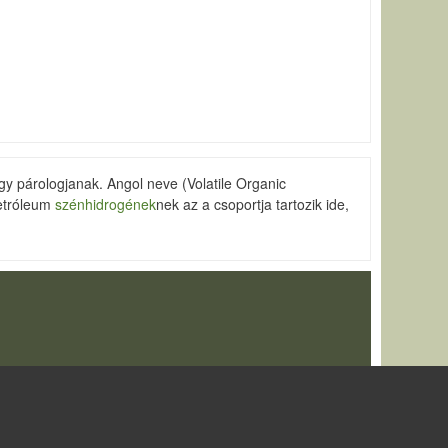
y párologjanak. Angol neve (Volatile Organic
petróleum
szénhidrogének
nek az a csoportja tartozik ide,