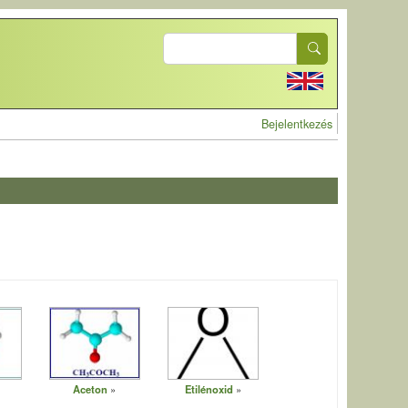
Search
User account 
Bejelentkezés
Aceton
Etilénoxid