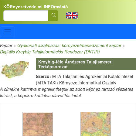
Ugrás a tartalomra
KÖRnyezetvédelmi INFOrmáció
Search
Képtár
>
Gyakorlati alkalmazás: környezetmenedzsment képtár
>
Digitális Kreybig Talajinformációs Rendszer (DKTIR)
Kreybig-féle Átnézetes Talajismereti
Térképsorozat
Szerző:
MTA Talajtani és Agrokémiai Kutatóintézet
(MTA TAKI) Környezetinformatikai Osztály
A címekre kattintva megtekinthetjük az adott képhez tartozó részletes
leírást, a képekre kattintva diavetítés indul.