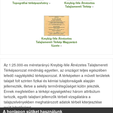
Topográfiai térképszelvény
Kreybig-féle Átnézetes
Talajismereti Térkép
Kreybig-féle Átnézetes
Talajismereti Térkép Magyarázó
füzete
Az 1:25.000-es méretarányú Kreybig-féle Átnézetes Talajismereti
Térképsorozat mindmáig egyetlen, az országot teljes egészében
lefedő nagyléptékű térképsorozat. A térképeken a művelt területek
talajait folt szinten fizikai és kémiai tulajdonságaik alapján
jellemezték, illetve a sekély termőrétegűséget külön jelezték.
Ennek megfelelően a térképi egységekhez három attribútum
tartozik, egyéb talajtani jellemzők térbeli vizsgálatára a
talajszelvényekben meghatározott adatok térbeli kiterjesztése
nyújt lehetőséget.
A honlapon sütiket használunk