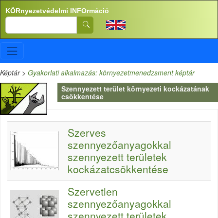
Ugrás a tartalomra
KÖRnyezetvédelmi INFOrmáció
Search
Képtár
>
Gyakorlati alkalmazás: környezetmenedzsment képtár
Szennyezett terület környezeti kockázatának
csökkentése
Szerves
szennyezőanyagokkal
szennyezett területek
kockázatcsökkentése
Szervetlen
szennyezőanyagokkal
szennyezett területek