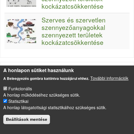
kockázatcsökkentése
Szerves és szervetlen
szennyezőanyagokkal
szennyezett területek
kockázatcsökkentése
A honlapon sütiket használunk
További információk
A Beleegyezés gombra kattintva hozzájárul ehhez.
LÁBLÉC
Impresszum
Funkcionális
Sütikezelési szabályzat
A honlap működéséhez szükséges sütik.
Statisztikai
Drupal
alapú webhely
A honlap látogatottsági statisztikáihoz szükséges sütik.
Beállítások mentése