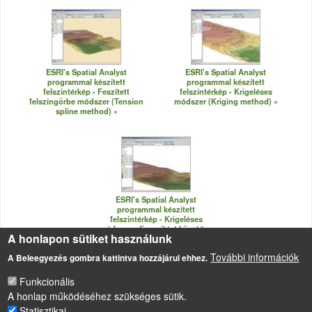
ESRI's Spatial Analyst
ESRI's Spatial Analyst
programmal készített
programmal készített
felszíntérkép - Feszített
felszíntérkép - Krigeléses
felszíngörbe módszer (Tension
módszer (Kriging method)
spline method)
ESRI's Spatial Analyst
programmal készített
felszíntérkép - Krigeléses
módszer – finomítást követően
A honlapon sütiket használunk
(Kriging method)
További információk
A Beleegyezés gombra kattintva hozzájárul ehhez.
Funkcionális
A honlap működéséhez szükséges sütik.
Statisztikai