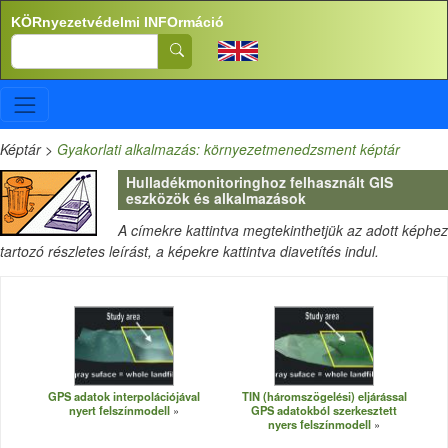
Ugrás a tartalomra
KÖRnyezetvédelmi INFOrmáció
Search
Képtár
>
Gyakorlati alkalmazás: környezetmenedzsment képtár
Hulladékmonitoringhoz felhasznált GIS
eszközök és alkalmazások
A címekre kattintva megtekinthetjük az adott képhez
tartozó részletes leírást, a képekre kattintva diavetítés indul.
GPS adatok interpolációjával
TIN (háromszögelési) eljárással
nyert felszínmodell
GPS adatokból szerkesztett
nyers felszínmodell